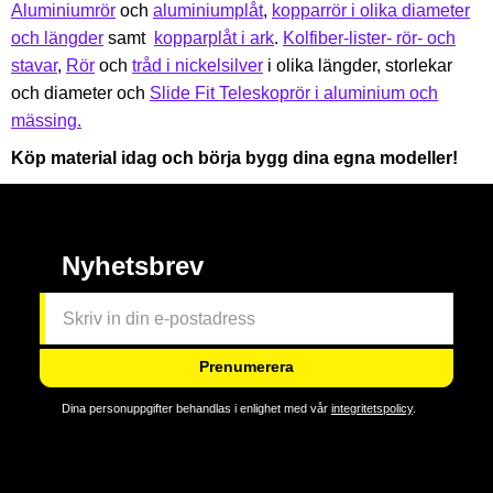
Aluminiumrör
och
aluminiumplåt
,
kopparrör i olika diameter
och längder
samt
kopparplåt i ark
.
Kolfiber-lister- rör- och
stavar
,
Rör
och
tråd i nickelsilver
i olika längder, storlekar
och diameter och
Slide Fit Teleskoprör i aluminium och
mässing.
Köp material idag och börja bygg dina egna modeller!
Nyhetsbrev
Prenumerera
Dina personuppgifter behandlas i enlighet med vår
integritetspolicy
.