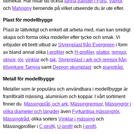
storlekar. Här hittar du också
tunna trälister i Furu
,
Valnöt
och
Mahogny
beroende på vilket utseende du är ute efter.
Plast för modellbygge
Plast är lättviktigt och enkelt att arbeta med, man kan smidigt
skapa och forma olika modeller efter tycke och smak. Vi
erbjuder ett brett utbud av
Styrenplast från Evergreen
i form
av bland annat olika
I-profiler
och
H-profiler
,
plattor
,
remsor
,
skivor
,
rör
,
vinklar
och
tak
.
Styrenplast i ark och remsor från
tillverkare Tamyia
samt
Depron skumplast
och
pianotråd.
Metall för modellbygge
Metaller som är populära och användbara i modellbygge är
framförallt mässing, aluminium och koppar. I vårt sortiment
finner du
Mässingplåt- och ark
,
Mässingremsor
,
Mässingrör i
olika diameter och längder
även
Fyrkantiga mässingrör
,
Mässingtråd
, olika sorters
Vinklar i mässing
och
Mässingprofiler i
C-profi
l,
U-profil
och
I-profil
.