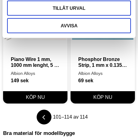
TILLÅT URVAL
AVVISA
Piano Wire 1 mm, 
Phosphor Bronze 
1000 mm lenght, 5 
Strip, 1 mm x 0.135 
pieces
mm , 2pcs, 305mm
Albion Alloys
Albion Alloys
149
sek
69
sek
101–
114
av
114
Bra material för modellbygge