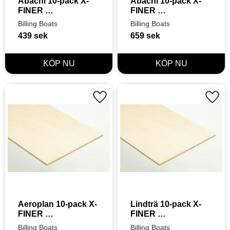
Abachi 10-pack X-
Abachi 10-pack X-
FINER 
FINER 
1,8X100X500mm
1,8X100X880mm
Billing Boats
Billing Boats
439
sek
659
sek
Lägg till i favoriter
Lägg t
Aeroplan 10-pack X-
Lindträ 10-pack X-
FINER 
FINER 
1X100X450mm
4X100X450mm
Billing Boats
Billing Boats