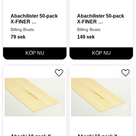
Abachilister 50-pack 
Abachilister 50-pack 
X-FINER 
X-FINER 
0,7X2X550mm
1,8X2X550mm
Billing Boats
Billing Boats
79
sek
149
sek
Lägg till i favoriter
Lägg t