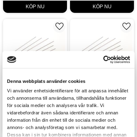
Lägg till i favoriter
Lägg t
Denna webbplats använder cookies
Piano Wire 2 mm, 
Piano Wire 1,5 mm, 
Vi använder enhetsidentifierare för att anpassa innehållet
1000 mm lenght, 4 
1000 mm lenght, 4 
och annonserna till användarna, tillhandahålla funktioner
pieces
pieces
Albion Alloys
Albion Alloys
för sociala medier och analysera vår trafik. Vi
139
sek
149
sek
vidarebefordrar även sådana identifierare och annan
information från din enhet till de sociala medier och
annons- och analysföretag som vi samarbetar med.
Dessa kan i sin tur kombinera informationen med annan