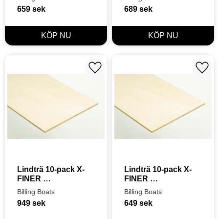
659
sek
689
sek
Lägg till i favoriter
Lägg t
Lindträ 10-pack X-
Lindträ 10-pack X-
FINER 
FINER 
5X100X450mm
3X100X450mm
Billing Boats
Billing Boats
949
sek
649
sek