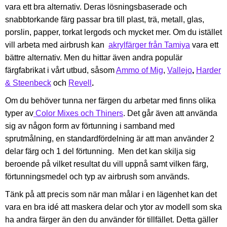
vara ett bra alternativ. Deras lösningsbaserade och
snabbtorkande färg passar bra till plast, trä, metall, glas,
porslin, papper, torkat lergods och mycket mer. Om du istället
vill arbeta med airbrush kan
akrylfärger från Tamiya
vara ett
bättre alternativ. Men du hittar även andra populär
färgfabrikat i vårt utbud, såsom
Ammo of Mig
,
Vallejo
,
Harder
& Steenbeck
och
Revell
.
Om du behöver tunna ner färgen du arbetar med finns olika
typer av
Color Mixes och Thiners
. Det går även att använda
sig av någon form av förtunning i samband med
sprutmålning, en standardfördelning är att man använder 2
delar färg och 1 del förtunning. Men det kan skilja sig
beroende på vilket resultat du vill uppnå samt vilken färg,
förtunningsmedel och typ av airbrush som används.
Tänk på att precis som när man målar i en lägenhet kan det
vara en bra idé att maskera delar och ytor av modell som ska
ha andra färger än den du använder för tillfället. Detta gäller