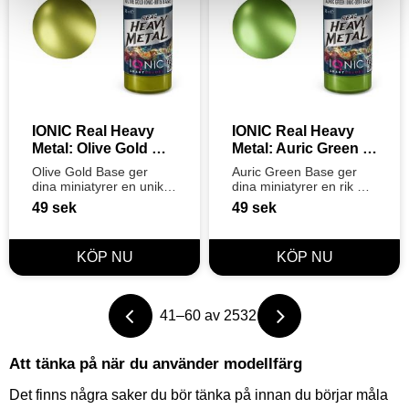
IONIC Real Heavy 
IONIC Real Heavy 
Metal: Olive Gold 
Metal: Auric Green 
Base (20ml)
Base (20ml)
Olive Gold Base ger 
Auric Green Base ger 
dina miniatyrer en unik, 
dina miniatyrer en rik 
jordnära olivgrön 
och ädel grön ton. En 
49
sek
49
sek
guldton. En 
högpigmenterad 
högpigmenterad 
basfärg från Ionics 3-
basfärg från Ionics 3-
stegssystem för perfekt 
stegssystem för perfekt 
täckning.
täckning.
41–
60
av
2532
Att tänka på när du använder modellfärg
Det finns några saker du bör tänka på innan du börjar måla