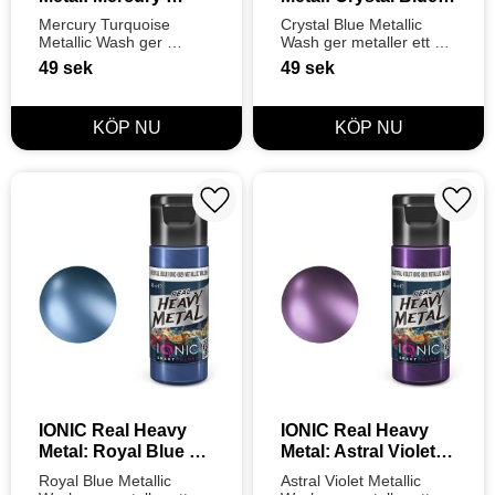
Turquoise Metallic 
Metallic Wash (20ml)
Mercury Turquoise 
Crystal Blue Metallic 
Wash (20ml)
Metallic Wash ger 
Wash ger metaller ett 
metaller ett exotiskt, 
krispigt, isblått djup och 
49
sek
49
sek
intensivt turkost djup. 
definition. Steg 2 i Ionics 
Steg 2 i Ionics 3-
3-stegssystem för en 
stegssystem för en unik 
klar metallisk finish.
metallisk definition.
Lägg till i favoriter
Lägg t
IONIC Real Heavy 
IONIC Real Heavy 
Metal: Royal Blue 
Metal: Astral Violet 
Metallic Wash (20ml)
Metallic Wash (20ml)
Royal Blue Metallic 
Astral Violet Metallic 