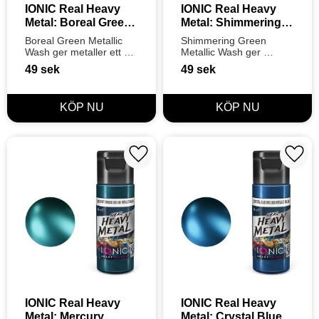
IONIC Real Heavy 
IONIC Real Heavy 
FÄRGTILLBEHÖR TILL MODELLBYGGEN
Metal: Boreal Green 
Metal: Shimmering 
Metallic Wash (20ml)
Green Metallic Wash 
Boreal Green Metallic 
Shimmering Green 
(20ml)
MOLOTOW LIQUID CHROME
MODELING PASTE
Wash ger metaller ett 
Metallic Wash ger 
djupt, skogsinspirerat 
metaller ett levande, 
49
sek
49
sek
grönt djup. Steg 2 i 
smaragdgrönt djup och 
WARHAMMER FÄRGER
LIM TILL MODELLBYGGEN
Ionics 3-stegssystem för 
definition. Steg 2 i Ionics 
en naturlig metallisk 
3-stegssystem för 
DEKALER TILL MODELLBYGGEN
PHOTO-ETCHED
definition.
perfekt lyster.
DELUXE MATERIALS
METALLFOLIE TILL MODELLBYGGE
Lägg till i favoriter
Lägg t
MICROSCALE
IONIC Real Heavy 
IONIC Real Heavy 
Metal: Mercury 
Metal: Crystal Blue 