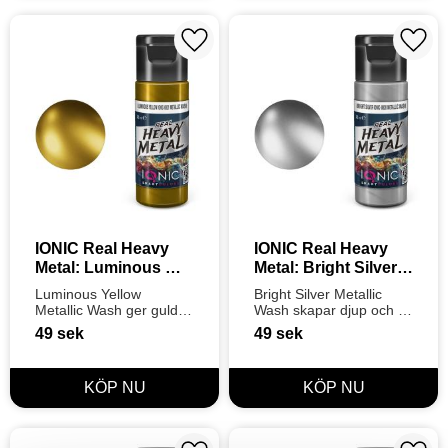
Lägg till i favoriter
Lägg t
IONIC Real Heavy 
IONIC Real Heavy 
Metal: Luminous 
Metal: Bright Silver 
Yellow Metallic 
Metallic Wash (20ml)
Luminous Yellow 
Bright Silver Metallic 
Wash (20ml)
Metallic Wash ger guld 
Wash skapar djup och 
och varma metaller ett 
definition i silverdetaljer 
49
sek
49
sek
lysande djup och 
utan att dämpa lystern. 
definition. Steg 2 i Ionics 
Steg 2 i Ionics 3-
3-stegssystem för 
stegssystem för perfekt 
perfekt lyster.
finish.