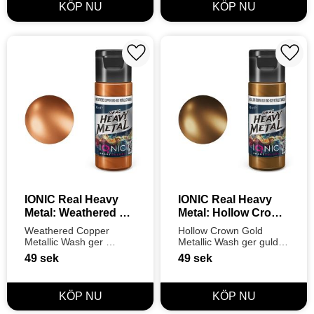
definition.
Lägg till i favoriter
Lägg t
IONIC Real Heavy 
IONIC Real Heavy 
Metal: Weathered 
Metal: Hollow Crown 
Copper Metallic 
Gold Metallic Wash 
Weathered Copper 
Hollow Crown Gold 
Wash (20ml)
(20ml)
Metallic Wash ger 
Metallic Wash ger guld 
koppar och brons ett 
och mässing ett 
49
sek
49
sek
realistiskt, väderbitet 
majestätiskt, dämpat 
djup. Steg 2 i Ionics 3-
djup. Steg 2 i Ionics 3-
stegssystem för perfekt 
stegssystem för perfekt 
metallisk definition.
metallisk definition.