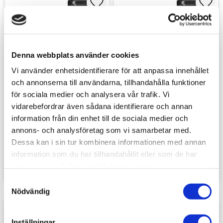
Lägg till i favoriter
Lägg t
Denna webbplats använder cookies
Vi använder enhetsidentifierare för att anpassa innehållet
och annonserna till användarna, tillhandahålla funktioner
för sociala medier och analysera vår trafik. Vi
vidarebefordrar även sådana identifierare och annan
IONIC Real Heavy 
IONIC Real Heavy 
Metal: Burnished 
Metal: Tarnished 
information från din enhet till de sociala medier och
Metal Base (20ml)
Metal Base (20ml)
Burnished Metal Base 
Tarnished Metal Base 
annons- och analysföretag som vi samarbetar med.
ger dina miniatyrer en 
ger dina miniatyrer en 
Dessa kan i sin tur kombinera informationen med annan
djup, polerad och mörk 
mörk, oxiderad 
49
sek
49
sek
stålton. En 
metallfinish. En 
information som du har tillhandahållit eller som de har
högpigmenterad 
högpigmenterad 
samlat in när du har använt deras tjänster.
basfärg från Ionics 3-
basfärg från Ionics 3-
stegssystem för perfekt 
stegssystem för perfekt 
S
täckning.
täckning.
Nödvändig
a
m
Lägg till i favoriter
Lägg t
t
Inställningar