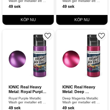
Wash ger metaller ett 
Wash ger metaller ett 
djupt, majestätiskt blått 
kosmiskt, mystiskt lila 
49
sek
49
sek
djup och definition. Steg 
djup och definition. Steg 
2 i Ionics 3-stegssystem 
2 i Ionics 3-stegssystem 
för en klar metallisk 
för perfekt lyster.
finish.
Lägg till i favoriter
Lägg t
IONIC Real Heavy 
IONIC Real Heavy 
Metal: Royal Purple 
Metal: Deep 
Metallic Wash (20ml)
Magenta Metallic 
Royal Purple Metallic 
Deep Magenta Metallic 
Wash (20ml)
Wash ger metaller ett 
Wash ger metaller ett 
djupt, majestätiskt lila 
dramatiskt, violett-rosa 
49
sek
49
sek