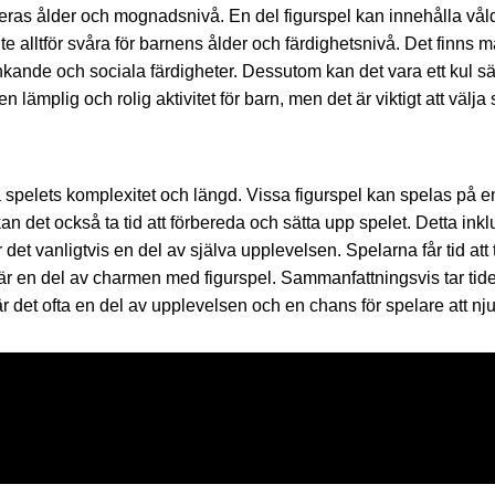
ll deras ålder och mognadsnivå. En del figurspel kan innehålla vål
te alltför svåra för barnens ålder och färdighetsnivå. Det finns 
 tänkande och sociala färdigheter. Dessutom kan det vara ett kul sä
lämplig och rolig aktivitet för barn, men det är viktigt att välj
å spelets komplexitet och längd. Vissa figurspel kan spelas på e
kan det också ta tid att förbereda och sätta upp spelet. Detta ink
 det vanligtvis en del av själva upplevelsen. Spelarna får tid a
 är en del av charmen med figurspel. Sammanfattningsvis tar tide
r det ofta en del av upplevelsen och en chans för spelare att nj