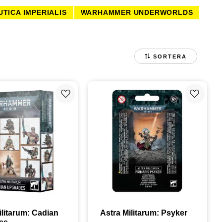
TICA IMPERIALIS
WARHAMMER UNDERWORLDS
ATERIAL TILL FIGURSPEL
FIGURBASER
URSPEL
BLACK LIBRARY
SORTERA
Lägg till i favoriter
Lägg till
ilitarum: Cadian 
Astra Militarum: Psyker