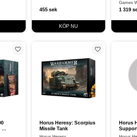
Khorne
Games W
455
sek
1 319
s
Lägg till i favoriter
Lägg till i favoriter
0 
Horus Heresy: Scorpius 
Horus H
 
Missile Tank
Suppor
Horus Heresy
Horus He