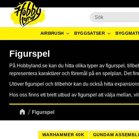
AIRBRUSH
BYGGSATSER
BYGGMAT
Figurspel
På Hobbyland.se kan du hitta olika typer av figurspel, tillbe
representera karaktärer och föremål på en spelplan. Det finn
Utöver figurspel och tillbehör kan du också hitta expansionsp
Hos oss finns ett brett utbud av figurspel att välja mellan, 
Figurspel
WARHAMMER 40K
GUNDAM ASSEMBL