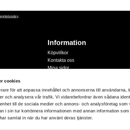
tegritetspolicy
.
Information
Köpvillkor
Kontakta oss
Mina sidor
Om Hobbyland
r cookies
Personuppgiftspolicy och
cookies
rare för att anpassa innehållet och annonserna till användarna, t
Inspiration & Passion
er och analysera vår trafik. Vi vidarebefordrar även sådana ident
 enhet till de sociala medier och annons- och analysföretag som 
 i sin tur kombinera informationen med annan information som
e har samlat in när du har använt deras tjänster.