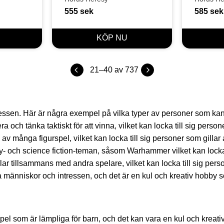
555
sek
585
sek
21–
40
av
737
ssen. Här är några exempel på vilka typer av personer som kansk
 och tänka taktiskt för att vinna, vilket kan locka till sig perso
l av många figurspel, vilket kan locka till sig personer som gilla
y- och science fiction-teman, såsom Warhammer vilket kan locka 
elar tillsammans med andra spelare, vilket kan locka till sig per
människor och intressen, och det är en kul och kreativ hobby so
pel som är lämpliga för barn, och det kan vara en kul och kreati