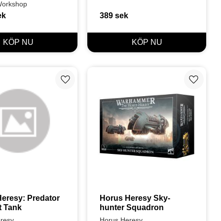
orkshop
ek
389
sek
Lägg till i favoriter
Lägg till
eresy: Predator 
Horus Heresy Sky-
t Tank
hunter Squadron
resy
Horus Heresy