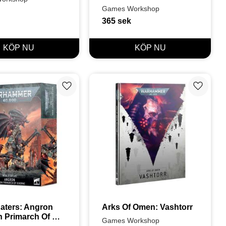
Games Workshop
365
sek
Lägg till i favoriter
Lägg till
aters: Angron 
Arks Of Omen: Vashtorr
Primarch Of 
Games Workshop