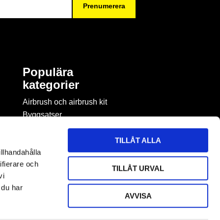
Prenumerera
Populära
kategorier
Airbrush och airbrush kit
Byggsatser
Böcker & tidningar om
modellbygge
TILLÅT ALLA
Byggmaterial
illhandahålla
Figurspel
ifierare och
TILLÅT URVAL
LEGO
vi
 du har
AVVISA