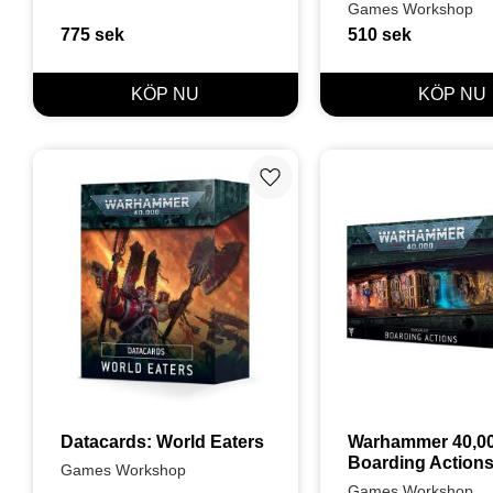
Games Workshop
775
sek
510
sek
Lägg till i favoriter
Datacards: World Eaters
Warhammer 40,00
Boarding Actions
Games Workshop
Terrain Set
Games Workshop