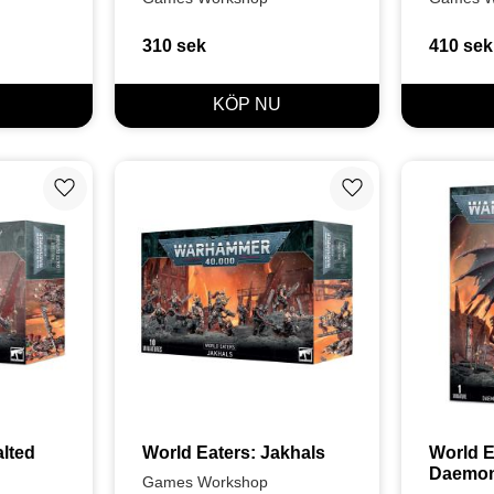
310
sek
410
sek
Lägg till i favoriter
Lägg till i favoriter
lted 
World Eaters: Jakhals
World E
Daemon 
Games Workshop