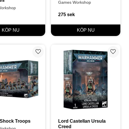
es
Games Workshop
orkshop
275
sek
Lägg till i favoriter
Lägg till
 Shock Troops
Lord Castellan Ursula 
Creed
orkshop