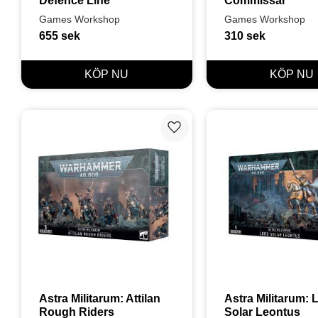
Defence Line
Commissar
Games Workshop
Games Workshop
655
sek
310
sek
Lägg till i favoriter
Astra Militarum: Attilan 
Astra Militarum: L
Rough Riders
Solar Leontus