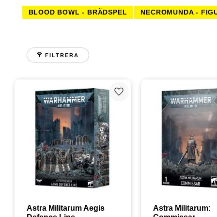
BLOOD BOWL - BRÄDSPEL
NECROMUNDA - FIG
WARHAMMER QUEST
WARCRY
FÄRGE
TÄRNINGAR TILL FIGURS
FILTRERA
Lägg till i favoriter
Astra Militarum Aegis 
Astra Militarum: 