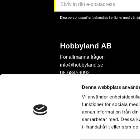
Dina personuppgifter behandlas i enlighet med vår
in
Hobbyland AB
För allmänna frågor:
info@hobbyland.se
08-68459093
För frågor om beställningar:
Denna webbplats använde
order@hobbyland.se
Vi använder enhetsidentifie
08-68459093
funktioner för sociala medi
Telefontid:
annan information från din
vardagar mellan 9-11
samarbetar med. Dessa kan
tillhandahållit eller som d