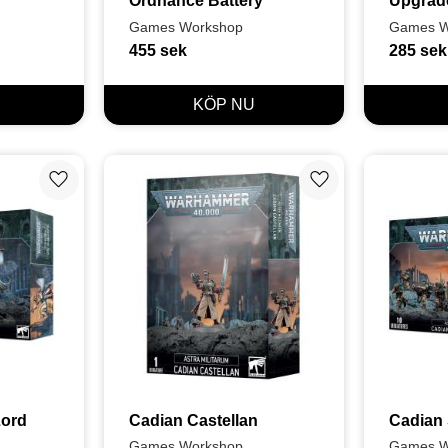
Ordnance Battery
Upgrad
Games Workshop
Games W
455
sek
285
sek
Lägg till i favoriter
Lägg till i favoriter
ord 
Cadian Castellan
Cadian
Games Workshop
Games W