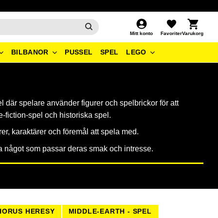
Kundvagn
Favoriter
Mitt konto
BILBANOR
PUSSEL
SPEL
LEGO
l där spelare använder figurer och spelbrickor för att
-fiction-spel och historiska spel.
urer, karaktärer och föremål att spela med.
hitta något som passar deras smak och intresse.
HORUS HERESY
MIDDLE-EARTH - SPEL