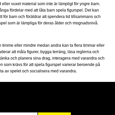
d eller vuxet material som inte är lämpligt för yngre barn.
många fördelar med att låta barn spela figurspel. Det kan
tt för barn och föräldrar att spendera tid tillsammans och
a spel som är lämpliga för deras ålder och mognadsnivå.
n timme eller mindre medan andra kan ta flera timmar eller
luderar att måla figurer, bygga terräng, läsa reglerna och
tt tänka och planera sina drag, interagera med varandra och
n som krävs för att spela figurspel varierar beroende på
uta av spelet och socialisera med varandra.