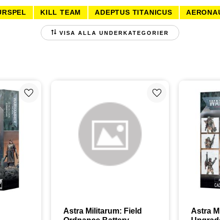
URSPEL
KILL TEAM
ADEPTUS TITANICUS
AERONAU
R TILL FIGURSPEL
PENSLAR TILL FIGURSPEL
BASM
VISA ALLA UNDERKATEGORIER
PEL
VERKTYG TILL FIGURSPEL
TILLBEHÖR TILL FIG
Lägg till i favoriter
Lägg till i favoriter
Astra Militarum: Field 
Astra M