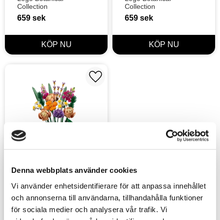
Collection
Collection
659
sek
659
sek
Lägg till i favoriter
Denna webbplats använder cookies
Lego Botanical 
Vi använder enhetsidentifierare för att anpassa innehållet
Collection 
och annonserna till användarna, tillhandahålla funktioner
Blombukett
Lego Botanical 
för sociala medier och analysera vår trafik. Vi
Collection