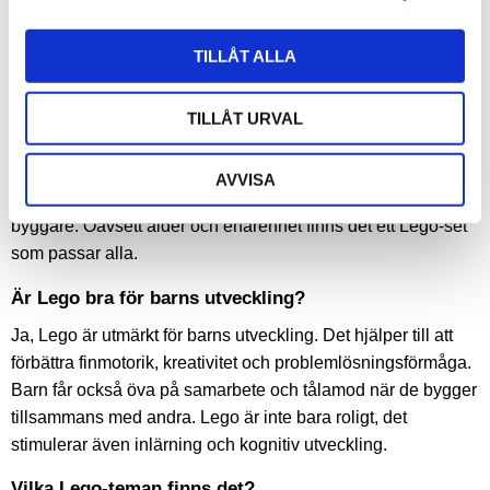
och roliga byggmoment. Dessa set stimulerar kreativitet och
är både lärorika och underhållande för yngre barn.
TILLÅT ALLA
Vad är skillnaden mellan olika Lego-set?
Skillnaden mellan olika Lego-set ligger ofta i temat och
TILLÅT URVAL
svårighetsgraden. Lego Technic erbjuder mer avancerade
byggprojekt med rörliga delar, medan Lego City och Lego
AVVISA
Friends har enklare konstruktioner som är lämpliga för yngre
byggare. Oavsett ålder och erfarenhet finns det ett Lego-set
som passar alla.
Är Lego bra för barns utveckling?
Ja, Lego är utmärkt för barns utveckling. Det hjälper till att
förbättra finmotorik, kreativitet och problemlösningsförmåga.
Barn får också öva på samarbete och tålamod när de bygger
tillsammans med andra. Lego är inte bara roligt, det
stimulerar även inlärning och kognitiv utveckling.
Vilka Lego-teman finns det?