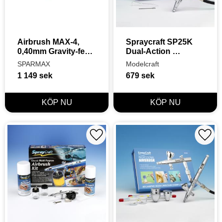
Airbrush MAX-4, 
Spraycraft SP25K 
0,40mm Gravity-feed 
Dual-Action 
7cc
Airbrush
SPARMAX
Modelcraft
1 149
sek
679
sek
Lägg till i favoriter
Lägg t