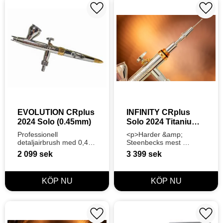
Lägg till i favoriter
Lägg t
EVOLUTION CRplus 
INFINITY CRplus 
2024 Solo (0.45mm)
Solo 2024 Titanium 
(0.25mm)
Professionell 
<p>Harder &amp; 
detaljairbrush med 0,45 
Steenbecks mest 
mm fine line nozzle set, 
precisa och hållbara 
2 099
sek
3 399
sek
5 ml kopp med lock, 
airbrush för 
trippelbeläggning, 
detaljarbete, med 
kromfinish och PTFE-
TITANIUM-munstycke 
packningar.
och maximal kontroll.
</p>
Lägg till i favoriter
Lägg t