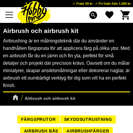
Frakt 59 kr
Fri frakt från 1.000 kr
Kundva
Favoriter
Meny
search
Airbrush och airbrush kit
Airbrushing är en målningsteknik där du använder en
handhållen färgspruta för att applicera färg på olika ytor. Med
en airbrush får du en jämn och fin yta, perfekt för små
detaljer och projekt där precision krävs. Oavsett om du målar
miniatyrer, skapar ansiktsmålningar eller dekorerar naglar, är
airbrush ett oumbärligt verktyg för dig som vill ha en perfekt
finish.
Airbrush och airbrush kit
FÄRGSPRUTOR
SKYDDSUTRUSTNING
AIRBRUSH BÅS
AIRBRUSHFÄRGER