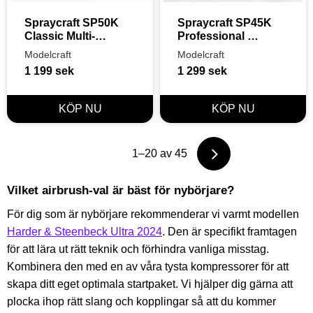
Spraycraft SP50K 
Spraycraft SP45K 
Classic Multi-
Professional 
Purpose Airbrush 
Airbrush
Modelcraft
Modelcraft
Kit
1 199
sek
1 299
sek
1–
20
av
45
Vilket airbrush-val är bäst för nybörjare?
För dig som är nybörjare rekommenderar vi varmt modellen
Harder & Steenbeck Ultra 2024
. Den är specifikt framtagen
för att lära ut rätt teknik och förhindra vanliga misstag.
Kombinera den med en av våra tysta kompressorer för att
skapa ditt eget optimala startpaket. Vi hjälper dig gärna att
plocka ihop rätt slang och kopplingar så att du kommer