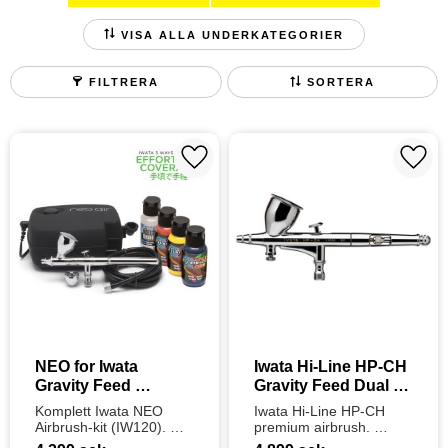
KOMPRESSORER TILL AIRBRUSH
VISA ALLA UNDERKATEGORIER
AIRBRUSHMALLAR
AIRBRUSHRENGÖRING
FILTRERA
SORTERA
AIRBRUSH TILLBEHÖR
BURKAR OCH PIPETTER
Lägg till i favoriter
Lägg t
NEO for Iwata 
Iwata Hi-Line HP-CH 
Gravity Feed 
Gravity Feed Dual 
Airbrushing Kit with 
Action Airbrush
Komplett Iwata NEO 
Iwata Hi-Line HP-CH 
NEO CN
Airbrush-kit (IW120). 
premium airbrush. 
Innehåller NEO CN-
Toppmatad Dual Action 