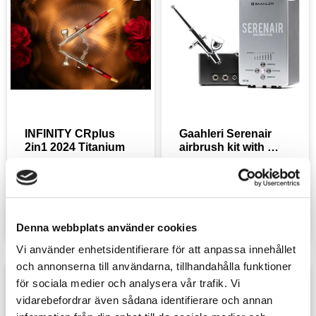
INFINITY CRplus 
Gaahleri Serenair 
2in1 2024 Titanium
airbrush kit with 
compressor
<p>Harder &amp; 
<div>Gaahleri Serenair 
Steenbecks mest 
GTS-06 är ett portabelt, 
avancerade och 
komplett airbrush-kit 
4 299
sek
1 799
sek
hållbara airbrush hittills, 
med mini-kompressor, 
med TITANIUM-
airbrush och tillbehör, 
munstycke, maximal 
designat för hobbyister 
Denna webbplats använder cookies
precision och 
och konstnärer som vill 
oöverträffad kontroll.</p>
börja airbrusha direkt.
Vi använder enhetsidentifierare för att anpassa innehållet
</div>
och annonserna till användarna, tillhandahålla funktioner
för sociala medier och analysera vår trafik. Vi
Lägg till i favoriter
Lägg t
vidarebefordrar även sådana identifierare och annan