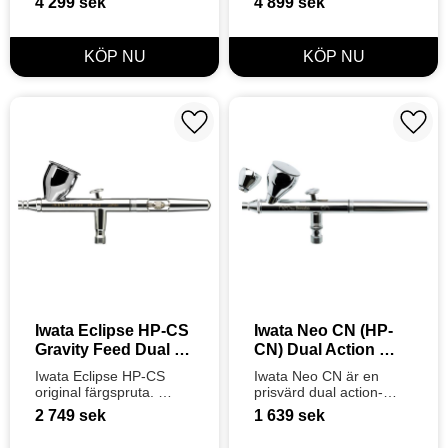
4 299
sek
4 899
sek
färgspruta, tyst 
med unik MAC-ventil för 
minikompressor, 3x 
direkt tryckjustering och 
Createx-färger, 
nålstopp för maximal 
rengöring och online-
precision.
guide.
Lägg till i favoriter
Lägg t
Iwata Eclipse HP-CS 
Iwata Neo CN (HP-
Gravity Feed Dual 
CN) Dual Action 
Action Airbrush
Airbrush
Iwata Eclipse HP-CS 
Iwata Neo CN är en 
original färgspruta. 
prisvärd dual action-
Mångsidig Dual Action 
airbrush av hög kvalitet. 
2 749
sek
1 639
sek
med 7 ml kopp. 
Perfekt för nybörjare 
Finfördelar tjockare 
och hobbyister som vill 