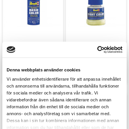
Basic Color 
Night Color 30ml
Groundspray 150 ml
Revell
Revell
149
sek
99
sek
Denna webbplats använder cookies
Vi använder enhetsidentifierare för att anpassa innehållet
och annonserna till användarna, tillhandahålla funktioner
för sociala medier och analysera vår trafik. Vi
vidarebefordrar även sådana identifierare och annan
Lägg till i favoriter
Lägg t
information från din enhet till de sociala medier och
annons- och analysföretag som vi samarbetar med.
Dessa kan i sin tur kombinera informationen med annan
information som du har tillhandahållit eller som de har