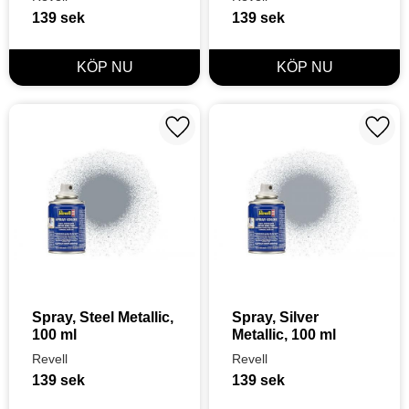
139
sek
139
sek
Lägg till i favoriter
Lägg t
Spray, Steel Metallic, 
Spray, Silver 
100 ml
Metallic, 100 ml
Revell
Revell
139
sek
139
sek