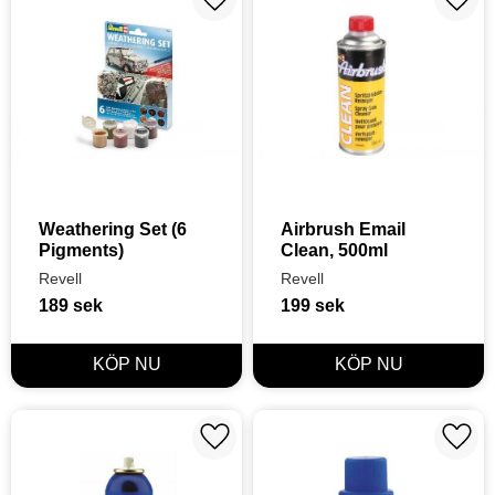
Lägg till i favoriter
Lägg t
Weathering Set (6 
Airbrush Email 
Pigments)
Clean, 500ml
Revell
Revell
189
sek
199
sek
Lägg till i favoriter
Lägg t