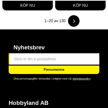
1–
20
av
130
Nyhetsbrev
Prenumerera
Dina personuppgifter behandlas i enlighet med vår
integritetspolicy
.
Hobbyland AB