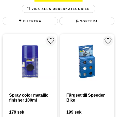
VISA ALLA UNDERKATEGORIER
FILTRERA
SORTERA
Lägg till i favoriter
Lägg t
Spray color metallic 
Färgset till Speeder 
finisher 100ml
Bike
179
sek
199
sek