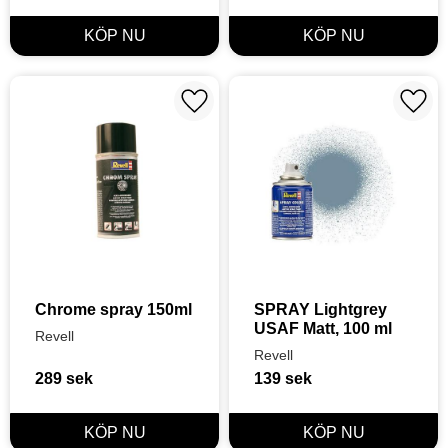
Lägg till i favoriter
Lägg t
Chrome spray 150ml
SPRAY Lightgrey 
USAF Matt, 100 ml
Revell
Revell
289
sek
139
sek