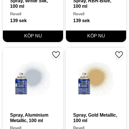
Spray, White Silk, 
Spray, RBR-Blue, 
100 ml
100 ml
Revell
Revell
139
sek
139
sek
Lägg till i favoriter
Lägg t
Spray, Aluminium 
Spray, Gold Metallic, 
Metallic, 100 ml
100 ml
Revell
Revell