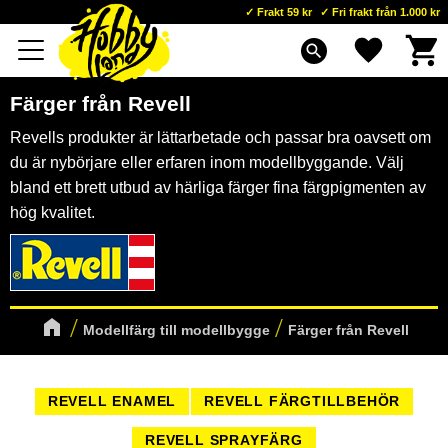
Frakt 59 kr
Fri frakt från 1.000 kr
Kundva
Favoriter
Meny
search
Färger från Revell
Revells produkter är lättarbetade och passar bra oavsett om
du är nybörjare eller erfaren inom modellbyggande. Välj
bland ett brett utbud av härliga färger fina färgpigmenten av
hög kvalitet.
Modellfärg till modellbygge
Färger från Revell
REVELL ENAMEL
REVELL FÄRGTILLBEHÖR
REVELL SPRAYFÄRG