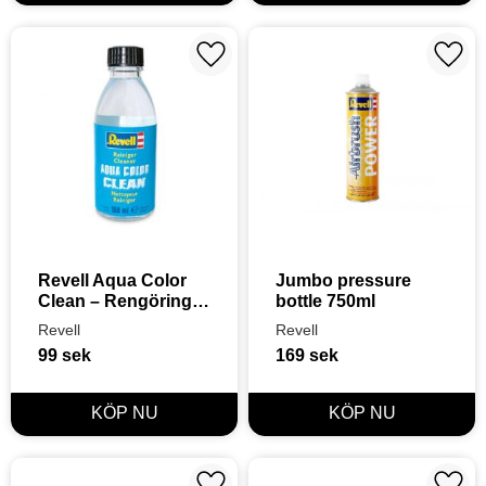
Lägg till i favoriter
Lägg t
Revell Aqua Color 
Jumbo pressure 
Clean – Rengöring 
bottle 750ml
för Pensel & 
Revell
Revell
Airbrush (100 ml)
99
sek
169
sek