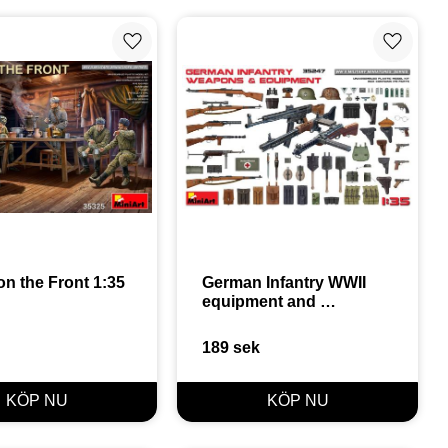
Lägg till i favoriter
Lägg till
on the Front 1:35
German Infantry WWII 
equipment and 
weapons 1:35
189
sek