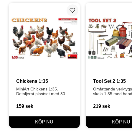
Lägg till i favoriter
Chickens 1:35
Tool Set 2 1:35
MiniArt Chickens 1:35. 
Omfattande verktygss
Detaljerat plastset med 30 st 
skala 1:35 med handv
kycklingar och höns för civila 
verktygslådor och utr
dioraman, bondgårdar och 
Inkluderar fotoets (P
159
sek
219
sek
lantliga miljöer.
dekaler för maximal 
detaljrikedom.