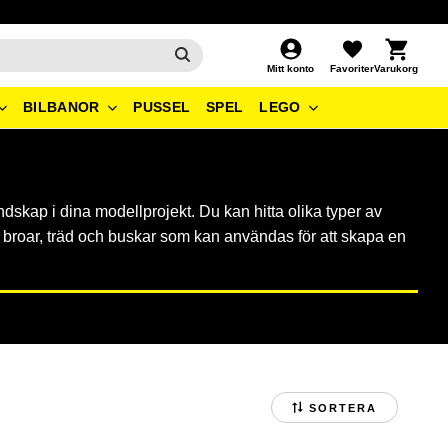
Kundvagn
Favoriter
Mitt konto
BILBANOR
PUSSEL
SPEL
LEGO
dskap i dina modellprojekt. Du kan hitta olika typer av
 broar, träd och buskar som kan användas för att skapa en
SORTERA