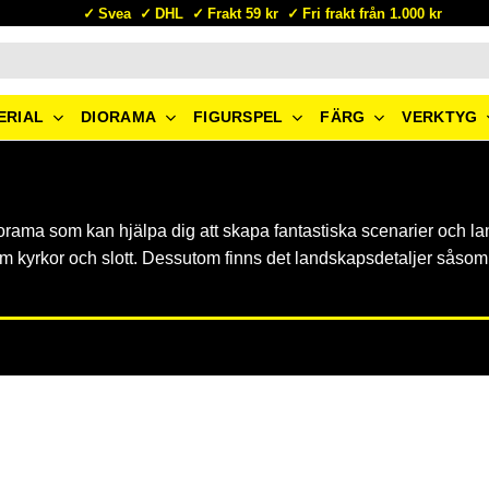
Svea
DHL
Frakt 59 kr
Fri frakt från 1.000 kr
ERIAL
DIORAMA
FIGURSPEL
FÄRG
VERKTYG
iorama som kan hjälpa dig att skapa fantastiska scenarier och lan
om kyrkor och slott. Dessutom finns det landskapsdetaljer såsom