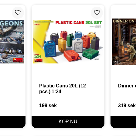
Lägg till i favoriter
Lägg till i favoriter
Plastic Cans 20L (12 
Dinner 
pcs.) 1:24
199
sek
319
sek