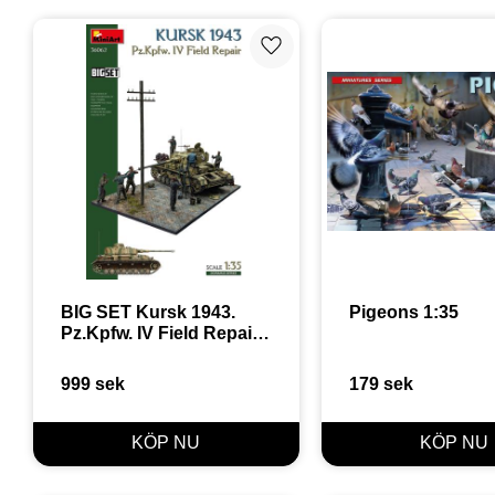
Lägg till i favoriter
BIG SET Kursk 1943. 
Pigeons 1:35
Pz.Kpfw. IV Field Repair 
1:35
999
sek
179
sek