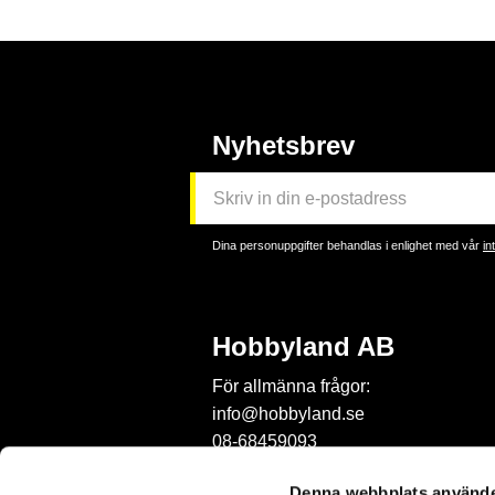
Nyhetsbrev
Dina personuppgifter behandlas i enlighet med vår
in
Hobbyland AB
För allmänna frågor:
info@hobbyland.se
08-68459093
För frågor om beställningar:
Denna webbplats använde