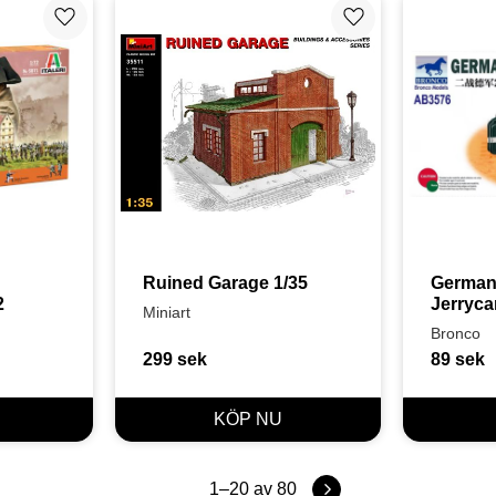
Lägg till i favoriter
Lägg till i favoriter
Ruined Garage 1/35
German 
2
Jerryca
Miniart
Bronco
299
sek
89
sek
1–
20
av
80