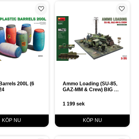
Lägg till i favoriter
Lägg till
Barrels 200L (6 
Ammo Loading (SU-85, 
24
GAZ-MM & Crew) BIG 
SET 1:35
1 199
sek