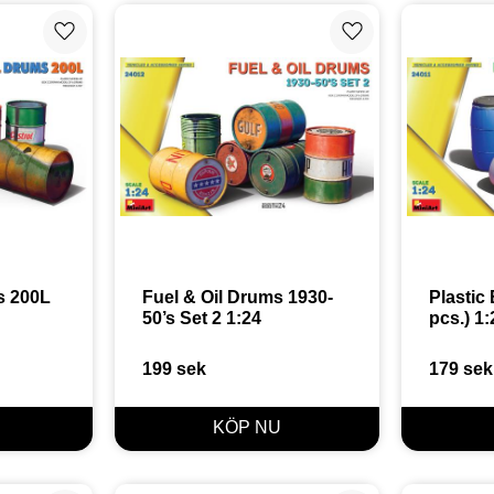
Lägg till i favoriter
Lägg till i favoriter
 200L 
Fuel & Oil Drums 1930-
Plastic 
50’s Set 2 1:24
pcs.) 1:
199
sek
179
sek