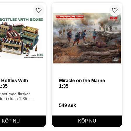
Lägg till i favoriter
Lägg till
 Bottles With 
Miracle on the Marne 
1:35
1:35
t set med flaskor 
or i skala 1:35. 
r dekaler för 
549
sek
 Perfekt för 
ka dioraman och 
r.