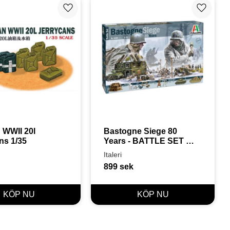
Lägg till i favoriter
Lägg till
WWII 20l 
Bastogne Siege 80 
ns 1/35
Years - BATTLE SET 
1/72
Italeri
899
sek