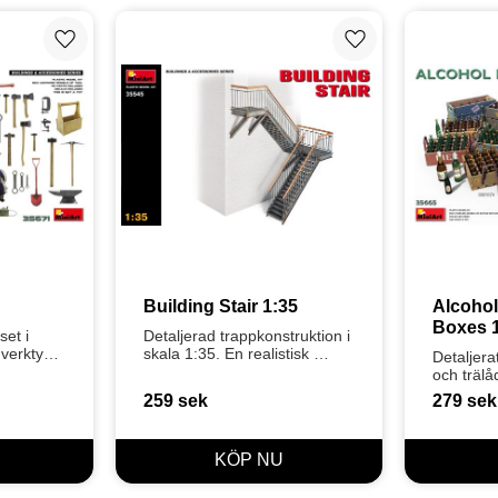
Lägg till i favoriter
Lägg till i favoriter
Building Stair 1:35
Alcohol
Boxes 
et i 
Detaljerad trappkonstruktion i 
erktyg, 
skala 1:35. En realistisk 
Detaljera
ustning. 
industriell trappa med 
och trälåd
E) och 
räcken, perfekt för 
Inkludera
259
sek
279
sek
byggnader och dioraman.
etiketter.
realistis
barscene