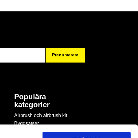
Prenumerera
Populära
kategorier
Airbrush och airbrush kit
Byggsatser
Böcker & tidningar om
modellbygge