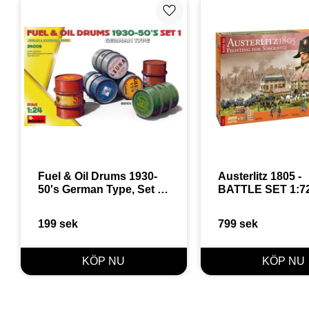
Lägg till i favoriter
Fuel & Oil Drums 1930-
Austerlitz 1805 - 
50's German Type, Set 1 
BATTLE SET 1:7
1:24
199
sek
799
sek