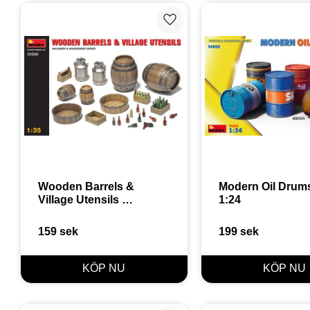
Lägg till i favoriter
Wooden Barrels & 
Modern Oil Drums
Village Utensils 
1:24
Buildings & 
Accessories Series 1:35
159
sek
199
sek