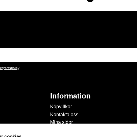
tegritetspolicy
.
Information
Köpvillkor
Kontakta oss
Mina sidor
Om Hobbyland
r cookies