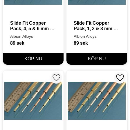
Slide Fit Copper 
Slide Fit Copper 
Pack, 4, 5 & 6 mm 3 
Pack, 1, 2 & 3 mm 3 
pcs., 305 mm
pcs., 305 mm
Albion Alloys
Albion Alloys
89
sek
89
sek
Lägg till i favoriter
Lägg t