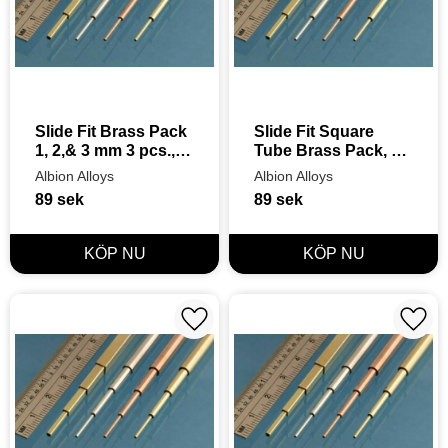
Slide Fit Brass Pack 
Slide Fit Square 
1, 2,& 3 mm 3 pcs., 
Tube Brass Pack, 
305 mm
1,6, 2,4 & 3,2 mm 3 
Albion Alloys
Albion Alloys
pcs., 305 mm
89
sek
89
sek
Lägg till i favoriter
Lägg t