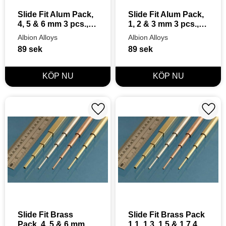
Slide Fit Alum Pack, 
Slide Fit Alum Pack, 
4, 5 & 6 mm 3 pcs., 
1, 2 & 3 mm 3 pcs., 
305 mm
305 mm
Albion Alloys
Albion Alloys
89
sek
89
sek
Lägg till i favoriter
Lägg t
Slide Fit Brass 
Slide Fit Brass Pack 
Pack, 4, 5 & 6 mm 3 
1.1, 1.3, 1.5 & 1.7 4 