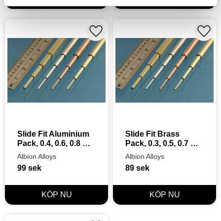
Lägg till i favoriter
Lägg t
Slide Fit Aluminium 
Slide Fit Brass 
Pack, 0.4, 0.6, 0.8 & 
Pack, 0.3, 0.5, 0.7 & 
1.0, 4pcs, 305mm
0.9, 4pcs, 305mm
Albion Alloys
Albion Alloys
99
sek
89
sek