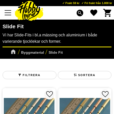
Frakt 59 kr
Fri frakt från 1.000 kr
Kundva
Favoriter
Meny
search
Slide Fit
Vi har Slide-Fits i bl.a mässing och aluminium i både
varierande tjocklekar och former.
Byggmaterial
Slide Fit
FILTRERA
SORTERA
Lägg till i favoriter
Lägg t