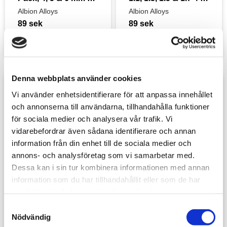
pcs., 305 mm
pcs. ,305 mm
Albion Alloys
Albion Alloys
89
sek
89
sek
Denna webbplats använder cookies
Lägg till i favoriter
Lägg t
Vi använder enhetsidentifierare för att anpassa innehållet
och annonserna till användarna, tillhandahålla funktioner
för sociala medier och analysera vår trafik. Vi
vidarebefordrar även sådana identifierare och annan
information från din enhet till de sociala medier och
annons- och analysföretag som vi samarbetar med.
Dessa kan i sin tur kombinera informationen med annan
information som du har tillhandahållit eller som de har
Slide Fit Brass Pack 
Slide Fit NiSi Pack 
samlat in när du har använt deras tjänster.
1.2, 1.4, 1.6 & 1.8 4 
0.3, 0.5 & 0.7 3 pcs. 
S
pcs. ,305 mm
,305 mm
Albion Alloys
Albion Alloys
Nödvändig
a
89
sek
89
sek