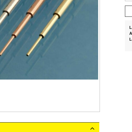
L
A
L