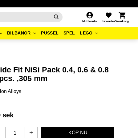
Kundvagn
Favoriter
Mitt konto
BILBANOR
PUSSEL
SPEL
LEGO
ide Fit NiSi Pack 0.4, 0.6 & 0.8
 pcs. ,305 mm
ion Alloys
9
sek
-
+