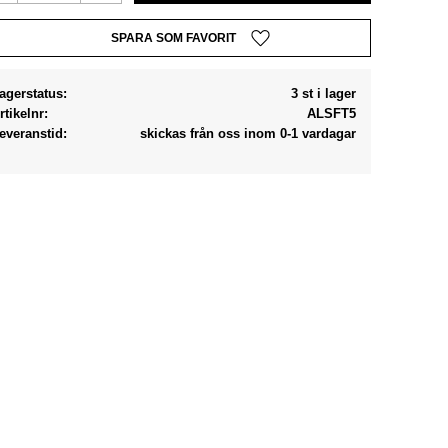
Lägg till i favoriter
agerstatus
3 st i lager
rtikelnr
ALSFT5
everanstid
skickas från oss inom 0-1 vardagar