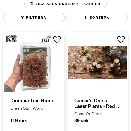
LÖV OCH LÖVVERK
MOSSA
STATISKT GRÄS
VISA ALLA UNDERKATEGORIER
FILTRERA
SORTERA
Lägg till i favoriter
Lägg t
Diorama Tree Roots
Gamer's Grass: 
Laser Plants - Red 
Green Stuff World
Aloe
Gamer's Grass
119
sek
89
sek