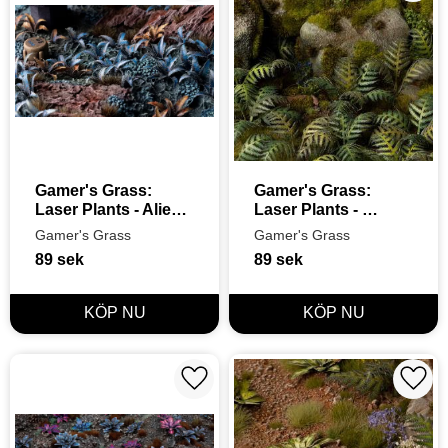
Gamer's Grass: 
Gamer's Grass: 
Laser Plants - Alien 
Laser Plants - 
Fern
Bracken
Gamer's Grass
Gamer's Grass
89
sek
89
sek
Lägg till i favoriter
Lägg t