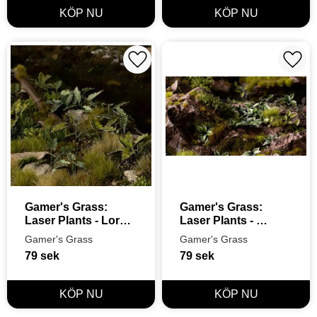
Lägg till i favoriter
Lägg t
Gamer's Grass: 
Gamer's Grass: 
Laser Plants - Lords-
Laser Plants - 
and-Ladies
Plantain Lily
Gamer's Grass
Gamer's Grass
79
sek
79
sek