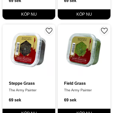
69
sek
69
sek
Lägg till i favoriter
Lägg t
Steppe Grass
Field Grass
The Army Painter
The Army Painter
69
sek
69
sek