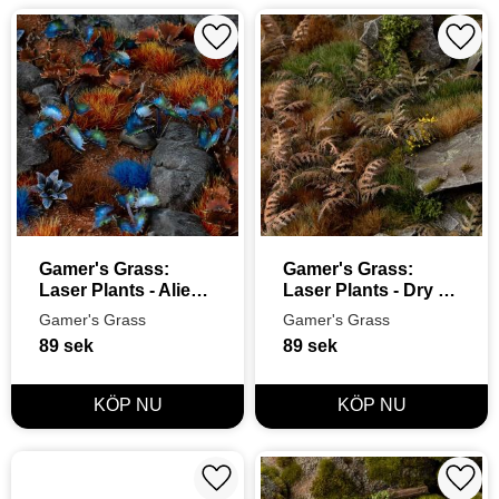
Lägg till i favoriter
Lägg t
Gamer's Grass: 
Gamer's Grass: 
Laser Plants - Alien 
Laser Plants - Dry 
Flytrap
Bracken
Gamer's Grass
Gamer's Grass
89
sek
89
sek
Lägg till i favoriter
Lägg t