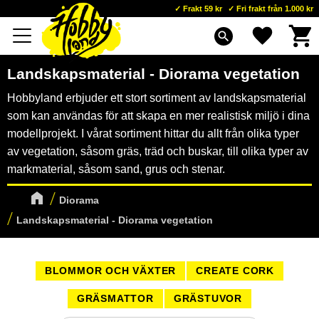
Frakt 59 kr
Fri frakt från 1.000 kr
Kundva
Favoriter
Meny
search
Landskapsmaterial - Diorama vegetation
Hobbyland erbjuder ett stort sortiment av landskapsmaterial
som kan användas för att skapa en mer realistisk miljö i dina
modellprojekt. I vårat sortiment hittar du allt från olika typer
av vegetation, såsom gräs, träd och buskar, till olika typer av
markmaterial, såsom sand, grus och stenar.
Diorama
Landskapsmaterial - Diorama vegetation
BLOMMOR OCH VÄXTER
CREATE CORK
GRÄSMATTOR
GRÄSTUVOR