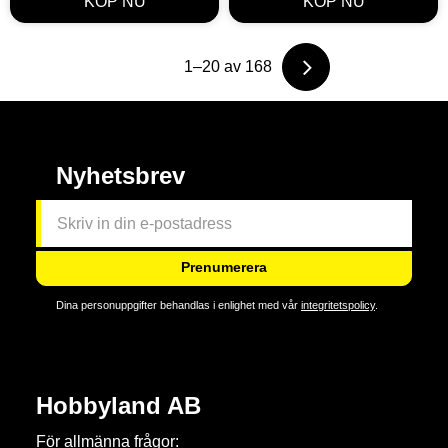
1–
20
av
168
Nyhetsbrev
Prenumerera
Dina personuppgifter behandlas i enlighet med vår
integritetspolicy
.
Hobbyland AB
För allmänna frågor: