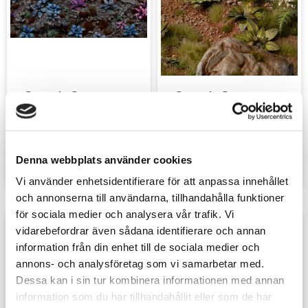
Gamer's Grass: 
Gamer's Grass: 
Laser Plants - Alien 
Laser Plants - Dumb 
Rosette
Cane
Gamer's Grass
Gamer's Grass
79
sek
79
sek
Denna webbplats använder cookies
Vi använder enhetsidentifierare för att anpassa innehållet
och annonserna till användarna, tillhandahålla funktioner
för sociala medier och analysera vår trafik. Vi
vidarebefordrar även sådana identifierare och annan
Lägg till i favoriter
Lägg t
information från din enhet till de sociala medier och
annons- och analysföretag som vi samarbetar med.
Dessa kan i sin tur kombinera informationen med annan
information som du har tillhandahållit eller som de har