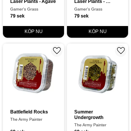
Laser Plants - Agave
Laser Plants - 
Elephant Ear
Gamer's Grass
Gamer's Grass
79
sek
79
sek
Lägg till i favoriter
Lägg t
Battlefield Rocks
Summer 
Undergrowth
The Army Painter
The Army Painter