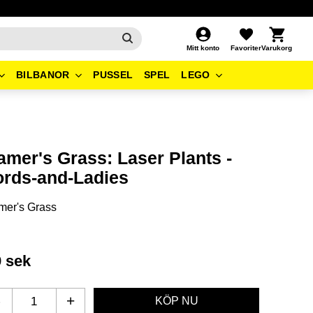
Kundvagn
Favoriter
Mitt konto
BILBANOR
PUSSEL
SPEL
LEGO
amer's Grass: Laser Plants -
ords-and-Ladies
mer's Grass
9
sek
-
+