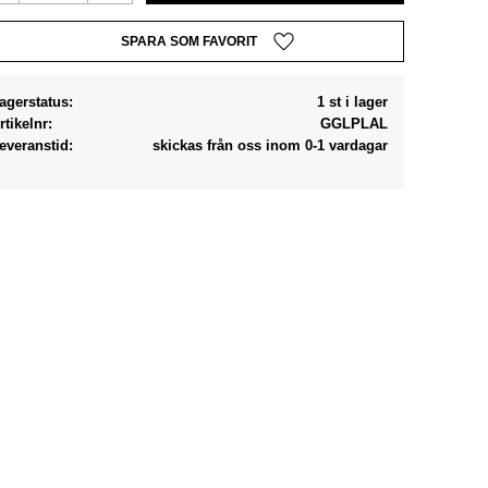
Lägg till i favoriter
agerstatus
1 st i lager
rtikelnr
GGLPLAL
everanstid
skickas från oss inom 0-1 vardagar