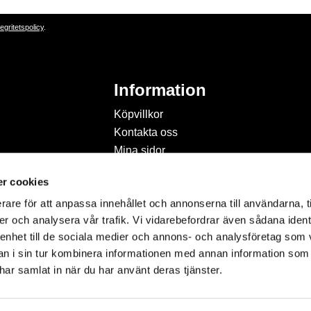
tegritetspolicy
.
Information
Köpvillkor
Kontakta oss
Mina sidor
Om Hobbyland
r cookies
Personuppgiftspolicy och
cookies
rare för att anpassa innehållet och annonserna till användarna, t
Inspiration & Passion
er och analysera vår trafik. Vi vidarebefordrar även sådana ident
 enhet till de sociala medier och annons- och analysföretag som 
 i sin tur kombinera informationen med annan information som
e har samlat in när du har använt deras tjänster.