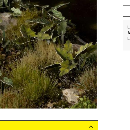
L
A
L