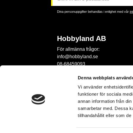
Dina personuppgifter behandlas i enlighet med vår
in
Hobbyland AB
För allmänna frågor:
info@hobbyland.se
08-68459093
För frågor om beställningar:
Denna webbplats använde
order@hobbyland.se
Vi använder enhetsidentifie
08-68459093
funktioner för sociala medi
Telefontid:
annan information från din
vardagar mellan 9-11
samarbetar med. Dessa kan
tillhandahållit eller som d