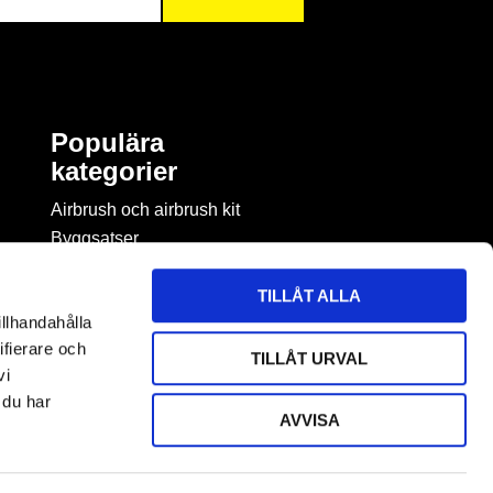
Populära
kategorier
Airbrush och airbrush kit
Byggsatser
Böcker & tidningar om
modellbygge
TILLÅT ALLA
Byggmaterial
illhandahålla
Figurspel
ifierare och
TILLÅT URVAL
LEGO
vi
 du har
AVVISA