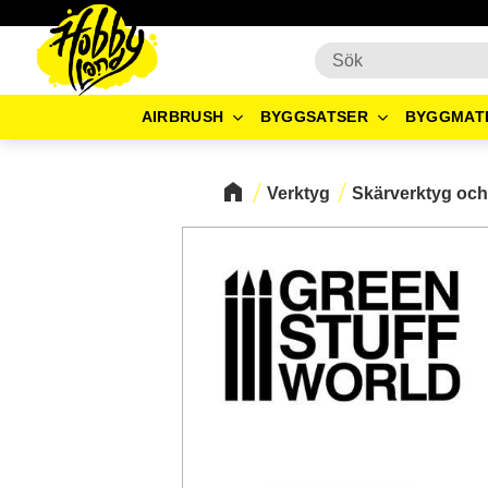
AIRBRUSH
BYGGSATSER
BYGGMAT
Verktyg
Skärverktyg och