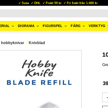
Svea
DHL
Frakt 59 kr
Fri frakt från 1.000 kr
ERIAL
DIORAMA
FIGURSPEL
FÄRG
VERKTYG
 hobbyknivar
Knivblad
1
Gre
3