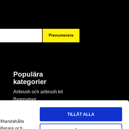
Prenumerera
Populära
kategorier
Airbrush och airbrush kit
Byggsatser
Böcker & tidningar om
modellbygge
TILLÅT ALLA
Byggmaterial
illhandahålla
Figurspel
ifierare och