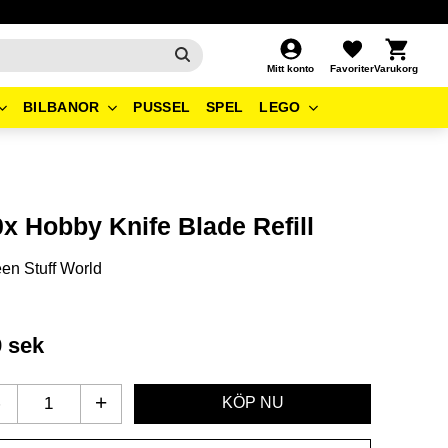
Kundvagn
Favoriter
Mitt konto
BILBANOR
PUSSEL
SPEL
LEGO
0x Hobby Knife Blade Refill
en Stuff World
9
sek
-
+