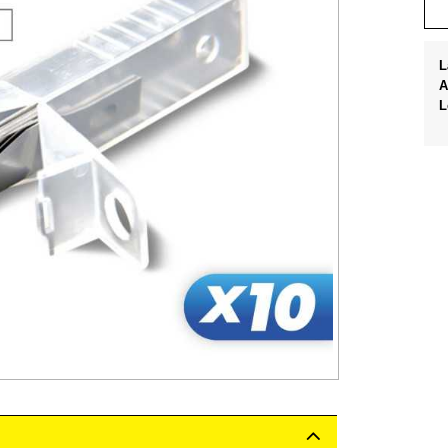
L
A
L