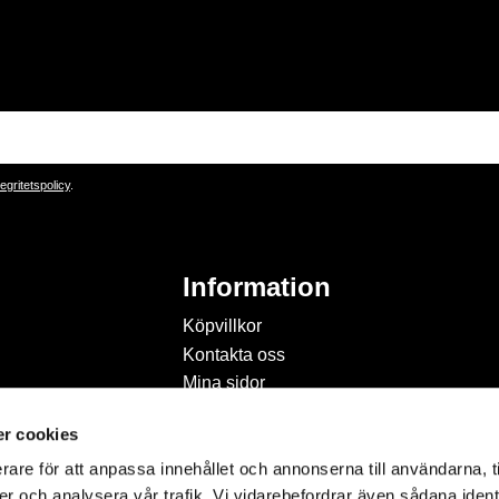
tegritetspolicy
.
Information
Köpvillkor
Kontakta oss
Mina sidor
Om Hobbyland
r cookies
Personuppgiftspolicy och
cookies
rare för att anpassa innehållet och annonserna till användarna, t
Inspiration & Passion
er och analysera vår trafik. Vi vidarebefordrar även sådana ident