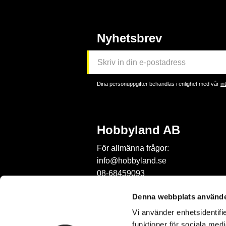
Nyhetsbrev
Dina personuppgifter behandlas i enlighet med vår
in
Hobbyland AB
För allmänna frågor:
info@hobbyland.se
08-68459093
För frågor om beställningar:
Denna webbplats använde
order@hobbyland.se
Vi använder enhetsidentifie
08-68459093
funktioner för sociala medi