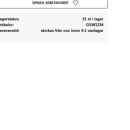
Lägg till i favoriter
agerstatus
21 st i lager
rtikelnr
GSW1334
everanstid
skickas från oss inom 0-1 vardagar