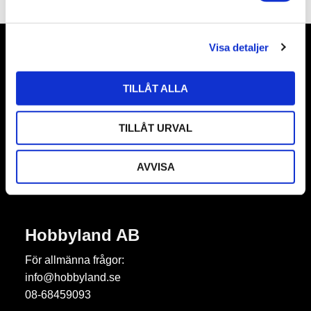
a
l
Visa detaljer
Nyhetsbrev
TILLÅT ALLA
TILLÅT URVAL
Prenumerera
Dina personuppgifter behandlas i enlighet med vår
integritetspolicy
.
AVVISA
Hobbyland AB
För allmänna frågor:
info@hobbyland.se
08-68459093