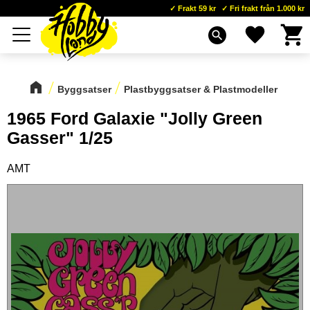
Frakt 59 kr
Fri frakt från 1.000 kr
Kundva
Favoriter
Meny
search
Byggsatser
Plastbyggsatser & Plastmodeller
1965 Ford Galaxie "Jolly Green
Gasser" 1/25
AMT