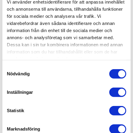
Vi använder enhetsidentifierare för att anpassa innehållet
och annonserna till användarna, tillhandahålla funktioner
Lagerstatus
Slutsåld
för sociala medier och analysera vår trafik. Vi
Artikelnr
AMT1192
vidarebefordrar även sådana identifierare och annan
information från din enhet till de sociala medier och
annons- och analysföretag som vi samarbetar med.
Allmänt
Dessa kan i sin tur kombinera informationen med annan
information som du har tillhandahållit eller som de har
samlat in när du har använt deras tjänster.
S
Nödvändig
a
m
t
Inställningar
y
c
k
Statistik
e
s
Omdömen
Marknadsföring
v