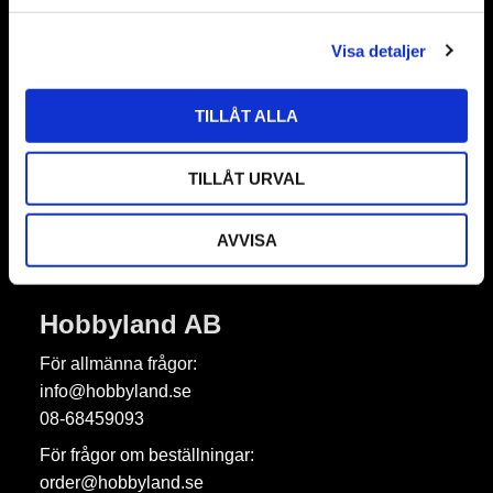
l
Visa detaljer
Nyhetsbrev
TILLÅT ALLA
Prenumerera
TILLÅT URVAL
Dina personuppgifter behandlas i enlighet med vår
integritetspolicy
.
AVVISA
Hobbyland AB
För allmänna frågor:
info@hobbyland.se
08-68459093
För frågor om beställningar:
order@hobbyland.se