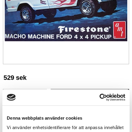
529
sek
-
+
Lägg till i favoriter
Denna webbplats använder cookies
Vi använder enhetsidentifierare för att anpassa innehållet
Lagerstatus
1 st i lager