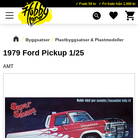
Frakt 59 kr
Fri frakt från 1.000 kr
Kundva
Favoriter
Meny
search
Byggsatser
Plastbyggsatser & Plastmodeller
1979 Ford Pickup 1/25
AMT