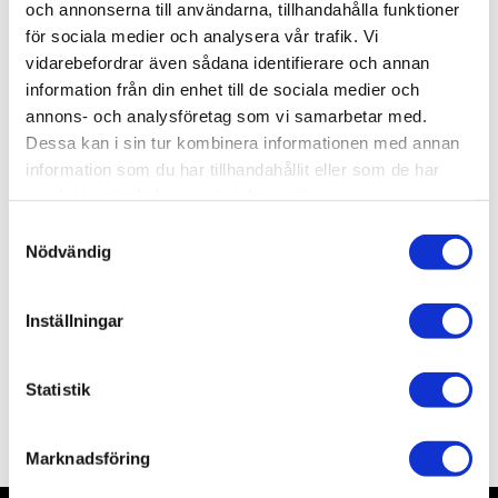
Artikelnr
AMT858
och annonserna till användarna, tillhandahålla funktioner
Leveranstid
skickas från oss inom 0-1 vardagar
för sociala medier och analysera vår trafik. Vi
vidarebefordrar även sådana identifierare och annan
information från din enhet till de sociala medier och
Allmänt
annons- och analysföretag som vi samarbetar med.
Dessa kan i sin tur kombinera informationen med annan
information som du har tillhandahållit eller som de har
samlat in när du har använt deras tjänster.
S
Nödvändig
a
m
t
Inställningar
y
c
k
Statistik
e
Omdömen
s
Marknadsföring
v
a