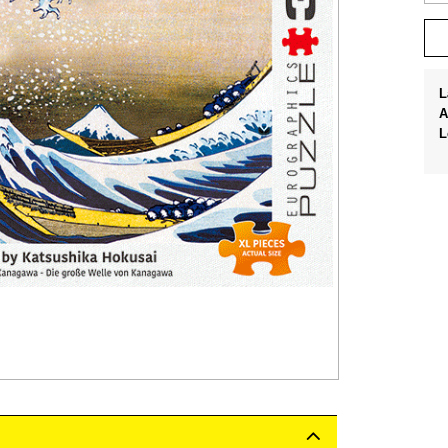
L
A
L