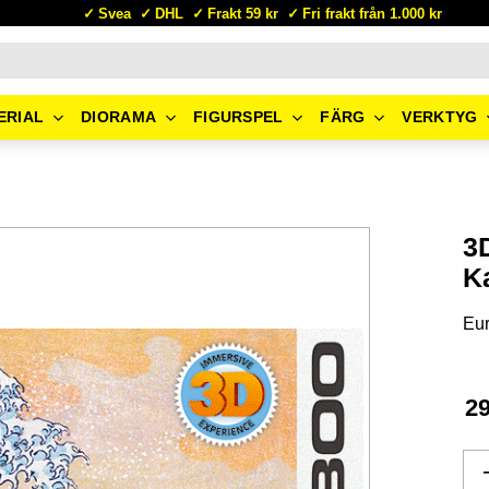
Svea
DHL
Frakt 59 kr
Fri frakt från 1.000 kr
ERIAL
DIORAMA
FIGURSPEL
FÄRG
VERKTYG
3
K
Eu
2