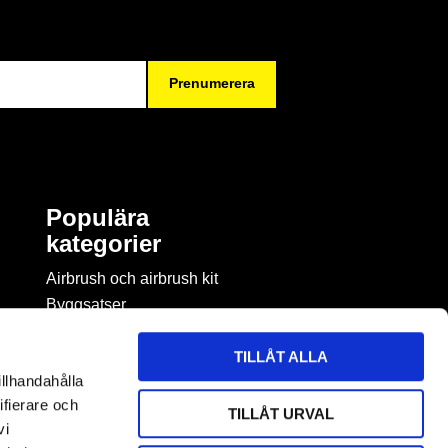
Prenumerera
Populära
kategorier
Airbrush och airbrush kit
Byggsatser
Böcker & tidningar om
modellbygge
TILLÅT ALLA
Byggmaterial
illhandahålla
Figurspel
ifierare och
TILLÅT URVAL
LEGO
vi