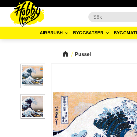
AIRBRUSH
BYGGSATSER
BYGGMAT
Pussel