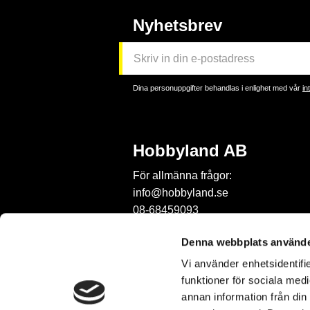
Nyhetsbrev
Dina personuppgifter behandlas i enlighet med vår
in
Hobbyland AB
För allmänna frågor:
info@hobbyland.se
08-68459093
För frågor om beställningar:
Denna webbplats använde
order@hobbyland.se
Vi använder enhetsidentifie
08-68459093
funktioner för sociala medi
Telefontid:
annan information från din
vardagar mellan 9-11