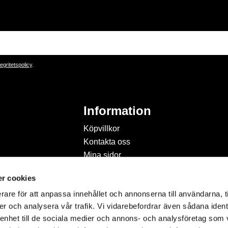
tegritetspolicy
.
Information
Köpvillkor
Kontakta oss
Mina sidor
Om Hobbyland
r cookies
Personuppgiftspolicy och
cookies
rare för att anpassa innehållet och annonserna till användarna, t
Inspiration & Passion
er och analysera vår trafik. Vi vidarebefordrar även sådana ident
 enhet till de sociala medier och annons- och analysföretag som 