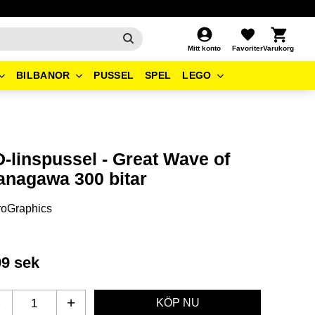
Kundvagn
Favoriter
Mitt konto
BILBANOR
PUSSEL
SPEL
LEGO
D-linspussel - Great Wave of
anagawa 300 bitar
roGraphics
99
sek
-
+