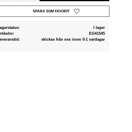
Lägg till i favoriter
agerstatus
I lager
rtikelnr
EG41545
everanstid
skickas från oss inom 0-1 vardagar