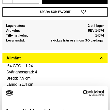
Lägg till i favoriter
Lagerstatus
2 st i lager
Artikelnr
REV-14574
Tillv. artikelnr
14574
Leveranstid
skickas från oss inom 3-5 vardagar
Allmänt
’64 GTO – 1:24
Svårighetsgrad: 4
Bredd: 7,9 cm
Längd: 21,4 cm
Höjd: 6,4 cm
Artikelnummer: 14574
Åldersrekommendation: från 12 år
Antal delar: 104