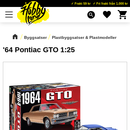
Frakt 59 kr
Fri frakt från 1.000 kr
Kundva
Favoriter
Meny
search
Byggsatser
Plastbyggsatser & Plastmodeller
'64 Pontiac GTO 1:25