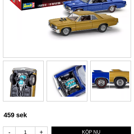
459
sek
-
+