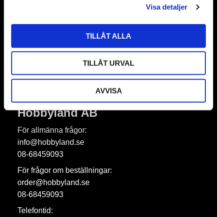
Nyhetsbrev
Visa detaljer
TILLÅT ALLA
Prenumerera
TILLÅT URVAL
Dina personuppgifter behandlas i enlighet med vår
integritetspolicy
.
AVVISA
Hobbyland AB
För allmänna frågor:
info@hobbyland.se
08-68459093
För frågor om beställningar:
order@hobbyland.se
08-68459093
Telefontid: