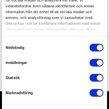
för sociala medier och analysera vår trafik. Vi
vidarebefordrar även sådana identifierare och annan
information från din enhet till de sociala medier och
Lagerstatus
Slutsåld
Artikelnr
AMT1118
annons- och analysföretag som vi samarbetar med.
Dessa kan i sin tur kombinera informationen med annan
information som du har tillhandahållit eller som de har
Allmänt
samlat in när du har använt deras tjänster.
S
Nödvändig
a
m
t
Inställningar
y
c
Omdömen
k
Statistik
e
s
Marknadsföring
v
a
l