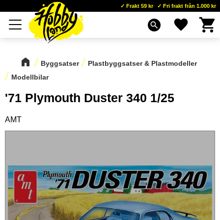
Frakt 59 kr
Fri frakt från 1.000 kr
Kundva
Favoriter
Meny
search
Byggsatser
Plastbyggsatser & Plastmodeller
Modellbilar
'71 Plymouth Duster 340 1/25
AMT