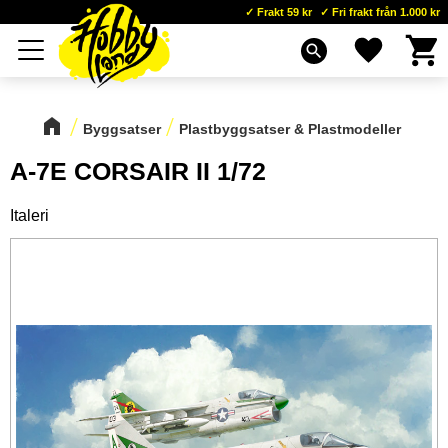
Frakt 59 kr
Fri frakt från 1.000 kr
Kundva
Favoriter
Meny
search
Byggsatser
Plastbyggsatser & Plastmodeller
A-7E CORSAIR II 1/72
Italeri