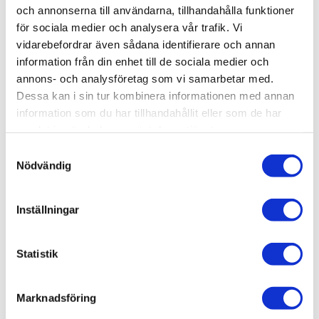
och annonserna till användarna, tillhandahålla funktioner
-
+
för sociala medier och analysera vår trafik. Vi
vidarebefordrar även sådana identifierare och annan
Lägg till i favoriter
information från din enhet till de sociala medier och
annons- och analysföretag som vi samarbetar med.
Lagerstatus
11 st i lager
Dessa kan i sin tur kombinera informationen med annan
Artikelnr
IT1411
information som du har tillhandahållit eller som de har
Leveranstid
skickas från oss inom 3-5 vardagar
samlat in när du har använt deras tjänster.
S
Nödvändig
a
Allmänt
m
t
Inställningar
y
c
k
Statistik
e
Omdömen
s
Marknadsföring
v