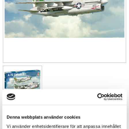
279
sek
Denna webbplats använder cookies
Vi använder enhetsidentifierare för att anpassa innehållet