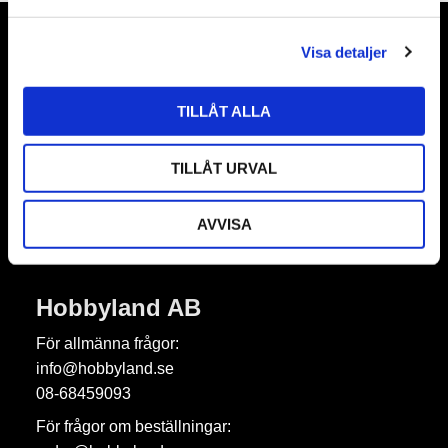
a
l
Visa detaljer
Nyhetsbrev
TILLÅT ALLA
TILLÅT URVAL
Prenumerera
Dina personuppgifter behandlas i enlighet med vår
integritetspolicy
.
AVVISA
Hobbyland AB
För allmänna frågor:
info@hobbyland.se
08-68459093
För frågor om beställningar: