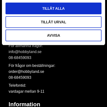
Prenumerera
TILLÅT ALLA
Dina personuppgifter behandlas i enlighet med vår
integritetspolicy
.
TILLÅT URVAL
AVVISA
Hobbyland AB
För allmänna frågor:
info@hobbyland.se
08-68459093
För frågor om beställningar:
order@hobbyland.se
08-68459093
Telefontid:
vardagar mellan 9-11
Information