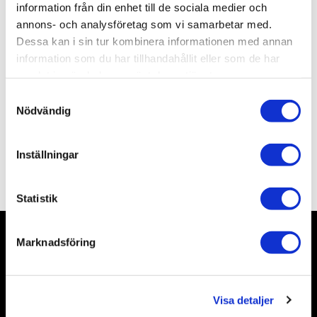
Artikelnr
TA61054
information från din enhet till de sociala medier och
Leveranstid
skickas från oss inom 3-5 vardagar
annons- och analysföretag som vi samarbetar med.
Dessa kan i sin tur kombinera informationen med annan
information som du har tillhandahållit eller som de har
Allmänt
samlat in när du har använt deras tjänster.
S
Nödvändig
a
m
t
Inställningar
y
Omdömen
c
k
Statistik
e
s
Marknadsföring
v
Nyhetsbrev
a
l
Visa detaljer