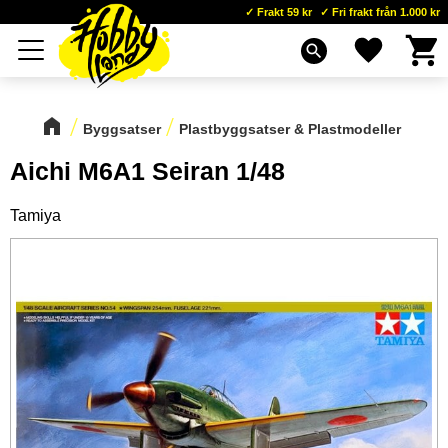
Frakt 59 kr
Fri frakt från 1.000 kr
Kundva
Favoriter
Meny
search
Byggsatser
Plastbyggsatser & Plastmodeller
Aichi M6A1 Seiran 1/48
Tamiya