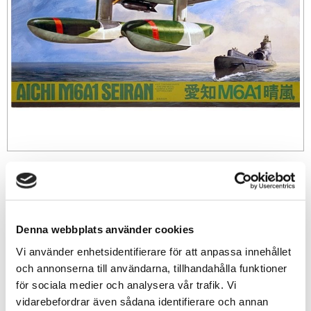
289
sek
-
+
Denna webbplats använder cookies
Vi använder enhetsidentifierare för att anpassa innehållet
och annonserna till användarna, tillhandahålla funktioner
Lägg till i favoriter
för sociala medier och analysera vår trafik. Vi
Lagerstatus
25 st i lager
vidarebefordrar även sådana identifierare och annan