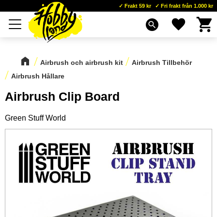
Frakt 59 kr
Fri frakt från 1.000 kr
Kundva
Favoriter
Meny
search
Airbrush och airbrush kit
Airbrush Tillbehör
Airbrush Hållare
Airbrush Clip Board
Green Stuff World