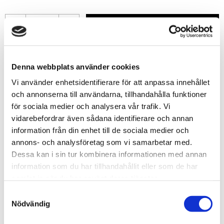
-
+
Lägg till i favoriter
Denna webbplats använder cookies
Lagerstatus
10 st i lager
Vi använder enhetsidentifierare för att anpassa innehållet
Artikelnr
GSW2604
och annonserna till användarna, tillhandahålla funktioner
Leveranstid
skickas från oss inom 0-1 vardagar
för sociala medier och analysera vår trafik. Vi
vidarebefordrar även sådana identifierare och annan
information från din enhet till de sociala medier och
Allmänt
annons- och analysföretag som vi samarbetar med.
Dessa kan i sin tur kombinera informationen med annan
information som du har tillhandahållit eller som de har
samlat in när du har använt deras tjänster.
S
Nödvändig
a
Airbrush Clip Board
m