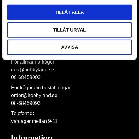
Prenumerera
TILLÅT ALLA
Dina personuppgifter behandlas i enlighet med vår
integritetspolicy
.
TILLÅT URVAL
AVVISA
Hobbyland AB
För allmänna frågor:
info@hobbyland.se
08-68459093
För frågor om beställningar:
order@hobbyland.se
08-68459093
Telefontid:
vardagar mellan 9-11
Information