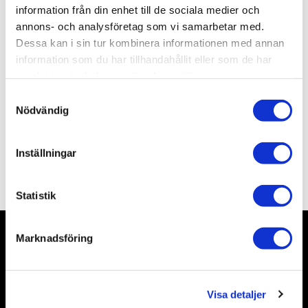
Lagerstatus
5 st i lager
information från din enhet till de sociala medier och
Artikelnr
ALMAT04
annons- och analysföretag som vi samarbetar med.
Leveranstid
skickas från oss inom 0-1 vardagar
Dessa kan i sin tur kombinera informationen med annan
information som du har tillhandahållit eller som de har
samlat in när du har använt deras tjänster.
Allmänt
S
Nödvändig
a
m
t
Inställningar
y
Omdömen
c
k
Statistik
e
s
Marknadsföring
v
Nyhetsbrev
a
l
Visa detaljer