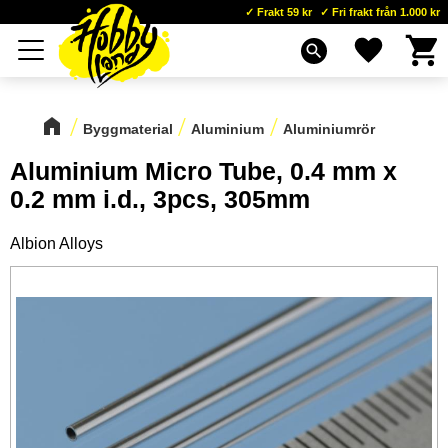
Frakt 59 kr
Fri frakt från 1.000 kr
Kundva
Favoriter
Meny
search
Byggmaterial
Aluminium
Aluminiumrör
Aluminium Micro Tube, 0.4 mm x
0.2 mm i.d., 3pcs, 305mm
Albion Alloys