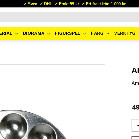
Svea
DHL
Frakt 59 kr
Fri frakt från 1.000 kr
ERIAL
DIORAMA
FIGURSPEL
FÄRG
VERKTYG
e
A
Am
4