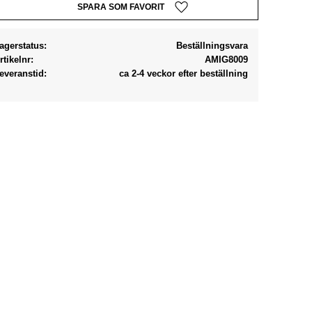
Lägg till i favoriter
agerstatus
Beställningsvara
rtikelnr
AMIG8009
everanstid
ca 2-4 veckor efter beställning