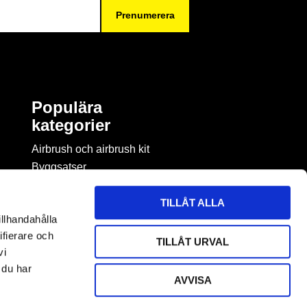
Prenumerera
Populära
kategorier
Airbrush och airbrush kit
Byggsatser
Böcker & tidningar om
modellbygge
TILLÅT ALLA
Byggmaterial
illhandahålla
Figurspel
ifierare och
TILLÅT URVAL
LEGO
vi
 du har
AVVISA