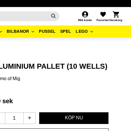
Kundvagn
Favoriter
Mitt konto
BILBANOR
PUSSEL
SPEL
LEGO
LUMINIUM PALLET (10 WELLS)
mo of Mig
9
sek
-
+