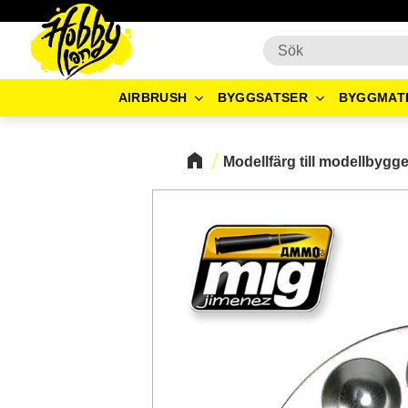
AIRBRUSH
BYGGSATSER
BYGGMAT
Modellfärg till modellbygg