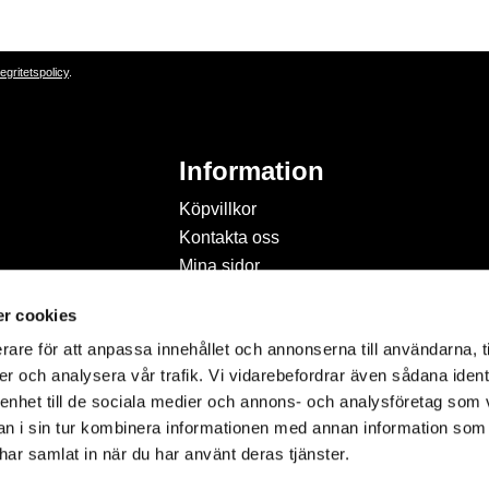
tegritetspolicy
.
Information
Köpvillkor
Kontakta oss
Mina sidor
Om Hobbyland
r cookies
Personuppgiftspolicy och
cookies
rare för att anpassa innehållet och annonserna till användarna, t
Inspiration & Passion
er och analysera vår trafik. Vi vidarebefordrar även sådana ident
 enhet till de sociala medier och annons- och analysföretag som 
 i sin tur kombinera informationen med annan information som
e har samlat in när du har använt deras tjänster.