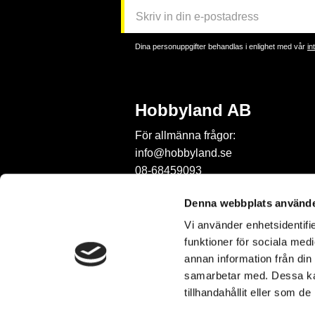
Dina personuppgifter behandlas i enlighet med vår
in
Hobbyland AB
För allmänna frågor:
info@hobbyland.se
08-68459093
För frågor om beställningar:
Denna webbplats använde
order@hobbyland.se
Vi använder enhetsidentifie
08-68459093
funktioner för sociala medi
Telefontid:
annan information från din
vardagar mellan 9-11
samarbetar med. Dessa kan
tillhandahållit eller som d