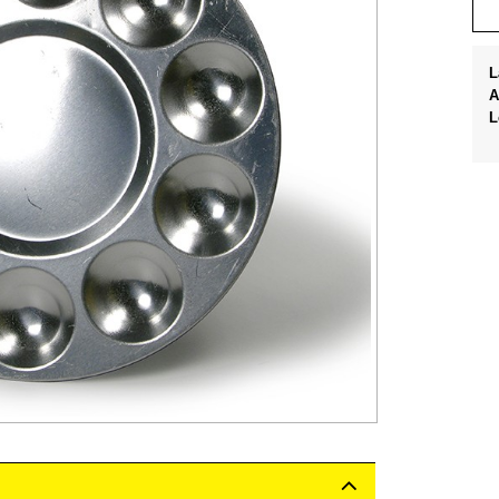
L
A
L