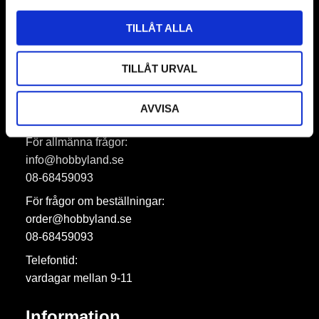
Prenumerera
TILLÅT ALLA
Dina personuppgifter behandlas i enlighet med vår
integritetspolicy
.
TILLÅT URVAL
AVVISA
Hobbyland AB
För allmänna frågor:
info@hobbyland.se
08-68459093
För frågor om beställningar:
order@hobbyland.se
08-68459093
Telefontid:
vardagar mellan 9-11
Information