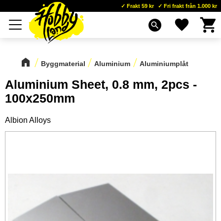
Frakt 59 kr
Fri frakt från 1.000 kr
Kundva
Favoriter
Meny
search
Byggmaterial
Aluminium
Aluminiumplåt
Aluminium Sheet, 0.8 mm, 2pcs -
100x250mm
Albion Alloys