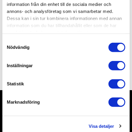
Lagerstatus
2 st i lager
information från din enhet till de sociala medier och
Artikelnr
ALSM3M
annons- och analysföretag som vi samarbetar med.
Leveranstid
skickas från oss inom 3-5 vardagar
Dessa kan i sin tur kombinera informationen med annan
information som du har tillhandahållit eller som de har
samlat in när du har använt deras tjänster.
Allmänt
S
Nödvändig
a
m
t
Inställningar
y
Omdömen
c
k
Statistik
e
s
Marknadsföring
v
Nyhetsbrev
a
l
Visa detaljer