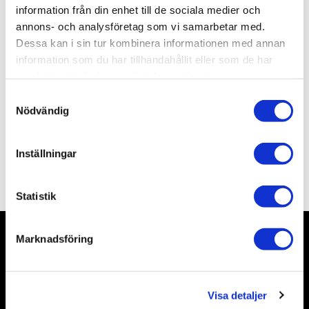
Lagerstatus
3 st i lager
information från din enhet till de sociala medier och
Artikelnr
ALAT5M
annons- och analysföretag som vi samarbetar med.
Leveranstid
skickas från oss inom 3-5 vardagar
Dessa kan i sin tur kombinera informationen med annan
information som du har tillhandahållit eller som de har
samlat in när du har använt deras tjänster.
Allmänt
S
Nödvändig
a
m
t
Inställningar
y
Omdömen
c
k
Statistik
e
s
Marknadsföring
v
Nyhetsbrev
a
l
Visa detaljer