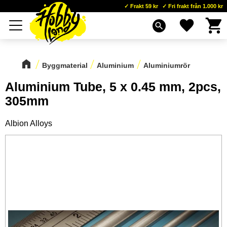
Frakt 59 kr
Fri frakt från 1.000 kr
Kundva
Favoriter
Meny
search
Byggmaterial
Aluminium
Aluminiumrör
Aluminium Tube, 5 x 0.45 mm, 2pcs,
305mm
Albion Alloys