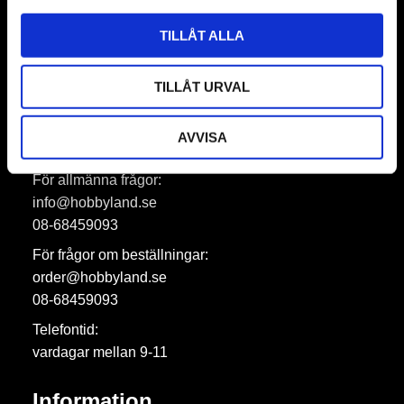
Prenumerera
TILLÅT ALLA
Dina personuppgifter behandlas i enlighet med vår
integritetspolicy
.
TILLÅT URVAL
AVVISA
Hobbyland AB
För allmänna frågor:
info@hobbyland.se
08-68459093
För frågor om beställningar:
order@hobbyland.se
08-68459093
Telefontid:
vardagar mellan 9-11
Information