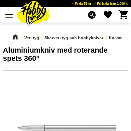
Frakt 59 kr
Fri frakt från 1.000 kr
Kundva
Favoriter
Meny
search
Verktyg
Skärverktyg och hobbyknivar
Knivar
Aluminiumkniv med roterande
spets 360°