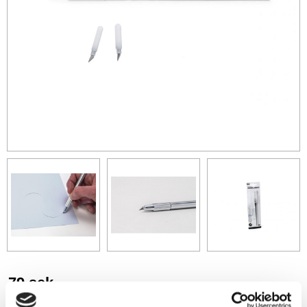
79
sek