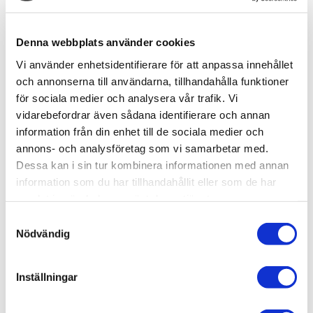
-
+
Denna webbplats använder cookies
Lägg till i favoriter
Vi använder enhetsidentifierare för att anpassa innehållet
och annonserna till användarna, tillhandahålla funktioner
Lagerstatus
Beställningsvara
för sociala medier och analysera vår trafik. Vi
Artikelnr
AMA-7494
vidarebefordrar även sådana identifierare och annan
Tillv. artikelnr
B7494
information från din enhet till de sociala medier och
Leveranstid
ca 2-4 veckor efter beställning
annons- och analysföretag som vi samarbetar med.
Dessa kan i sin tur kombinera informationen med annan
information som du har tillhandahållit eller som de har
Allmänt
samlat in när du har använt deras tjänster.
Aluminiumkniv med roterande spets
– artikel 7494.
S
Knivens spets kan
rotera 360°
, vilket ger maximal
Nödvändig
a
flexibilitet och precision vid modellbygge och
m
hantverksprojekt.
t
Inställningar
y
Material:
Aluminium
c