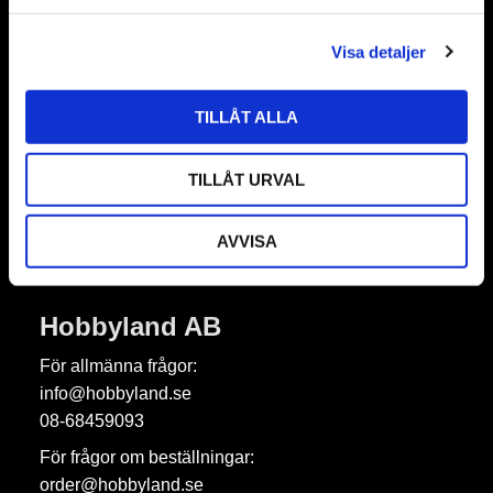
l
Visa detaljer
Nyhetsbrev
TILLÅT ALLA
Prenumerera
TILLÅT URVAL
Dina personuppgifter behandlas i enlighet med vår
integritetspolicy
.
AVVISA
Hobbyland AB
För allmänna frågor:
info@hobbyland.se
08-68459093
För frågor om beställningar:
order@hobbyland.se