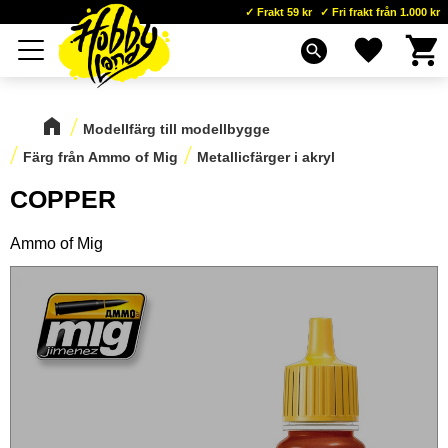
Frakt 59 kr
Fri frakt från 1.000 kr
Kundva
Favoriter
Meny
search
Modellfärg till modellbygge
Färg från Ammo of Mig
Metallicfärger i akryl
COPPER
Ammo of Mig