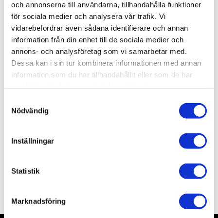
och annonserna till användarna, tillhandahålla funktioner
för sociala medier och analysera vår trafik. Vi
Lagerstatus
Slutsåld
vidarebefordrar även sådana identifierare och annan
Artikelnr
AMIG0199
information från din enhet till de sociala medier och
annons- och analysföretag som vi samarbetar med.
Dessa kan i sin tur kombinera informationen med annan
Allmänt
information som du har tillhandahållit eller som de har
samlat in när du har använt deras tjänster.
S
Nödvändig
a
m
t
Inställningar
y
17ml Acrylic paint for Brush and Airbrush.
c
k
Statistik
e
Omdömen
s
Marknadsföring
v
a