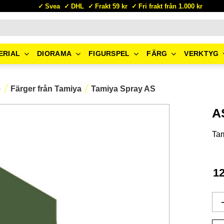
Svea
DHL
Frakt 59 kr
Fri frakt från 1.000 kr
ERIAL
DIORAMA
FIGURSPEL
FÄRG
VERKTYG
e
Färger från Tamiya
Tamiya Spray AS
A
Ta
1