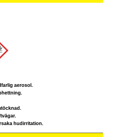
farlig aerosol.
phettning.
omtöcknad.
ftvägar.
saka hudirritation.