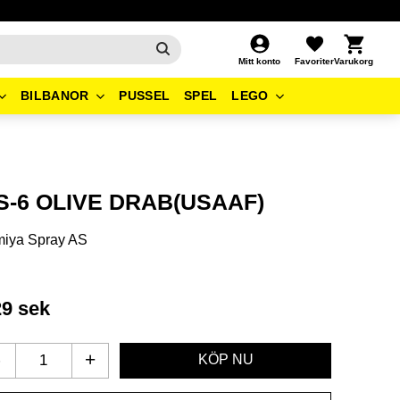
Kundvagn
Favoriter
Mitt konto
BILBANOR
PUSSEL
SPEL
LEGO
S-6 OLIVE DRAB(USAAF)
miya Spray AS
29
sek
-
+