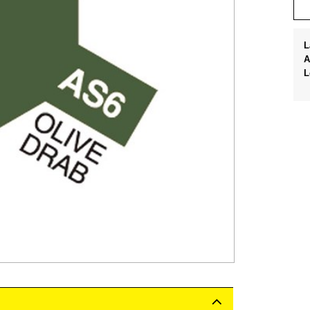
L
A
L