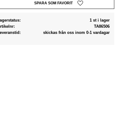
Lägg till i favoriter
agerstatus
1 st i lager
rtikelnr
TA86506
everanstid
skickas från oss inom 0-1 vardagar