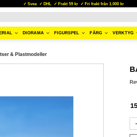
Svea
DHL
Frakt 59 kr
Fri frakt från 1.000 kr
ERIAL
DIORAMA
FIGURSPEL
FÄRG
VERKTYG
tser & Plastmodeller
B
Rev
1