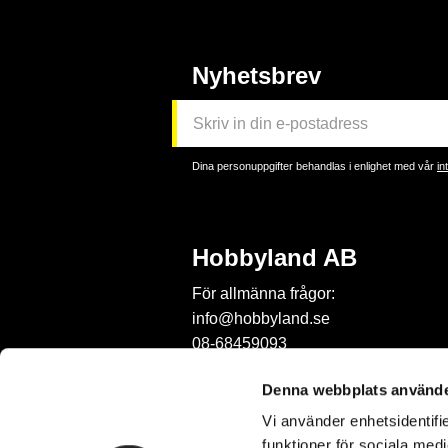
Nyhetsbrev
Dina personuppgifter behandlas i enlighet med vår
in
Hobbyland AB
För allmänna frågor:
info@hobbyland.se
08-68459093
För frågor om beställningar:
Denna webbplats använde
order@hobbyland.se
Vi använder enhetsidentifie
08-68459093
funktioner för sociala medi