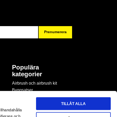
Prenumerera
Populära
kategorier
Airbrush och airbrush kit
Byggsatser
Böcker & tidningar om
modellbygge
TILLÅT ALLA
Byggmaterial
illhandahålla
Figurspel
ifierare och