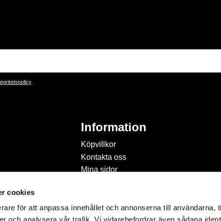
tegritetspolicy
.
Information
Köpvillkor
Kontakta oss
Mina sidor
Om Hobbyland
r cookies
Personuppgiftspolicy och
cookies
rare för att anpassa innehållet och annonserna till användarna, t
Inspiration & Passion
er och analysera vår trafik. Vi vidarebefordrar även sådana ident