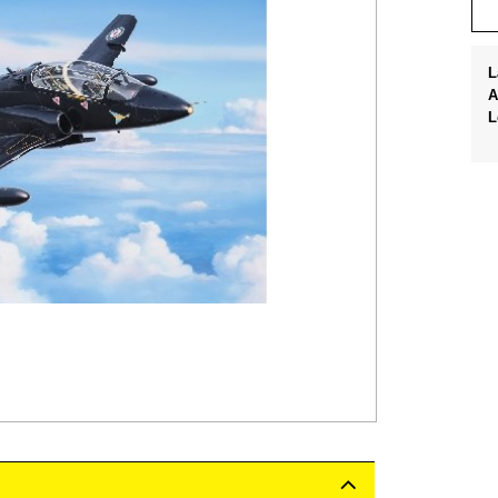
L
A
L