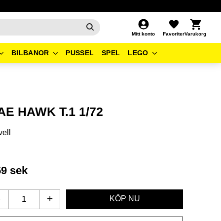
Kundvagn
Favoriter
Mitt konto
BILBANOR
PUSSEL
SPEL
LEGO
AE HAWK T.1 1/72
ell
59
sek
-
+