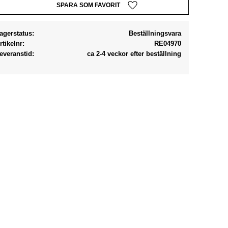
Lägg till i favoriter
agerstatus
Beställningsvara
rtikelnr
RE04970
everanstid
ca 2-4 veckor efter beställning