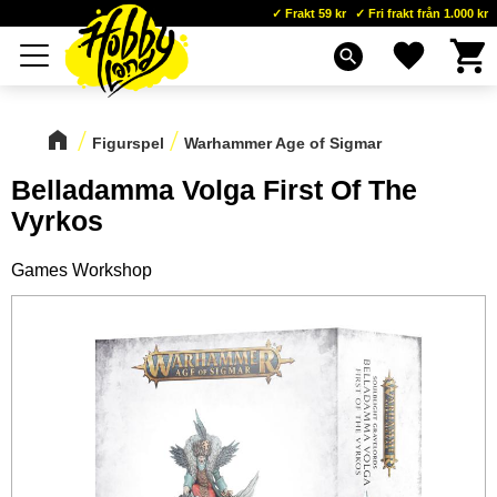
Frakt 59 kr
Fri frakt från 1.000 kr
Kundva
Favoriter
Meny
search
Figurspel
Warhammer Age of Sigmar
Belladamma Volga First Of The
Vyrkos
Games Workshop