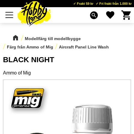
Frakt 59 kr
Fri frakt från 1.000 kr
Kundva
Favoriter
Meny
search
Modellfärg till modellbygge
Färg från Ammo of Mig
Aircraft Panel Line Wash
BLACK NIGHT
Ammo of Mig