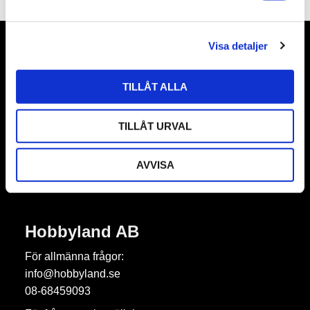
a
l
Visa detaljer
Nyhetsbrev
TILLÅT ALLA
TILLÅT URVAL
Prenumerera
Dina personuppgifter behandlas i enlighet med vår
integritetspolicy
.
AVVISA
Hobbyland AB
För allmänna frågor:
info@hobbyland.se
08-68459093