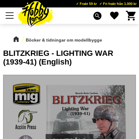
Frakt 59 kr
Fri frakt från 1.000 kr
Kundva
Favoriter
Meny
search
Böcker & tidningar om modellbygge
BLITZKRIEG - LIGHTING WAR
(1939-41) (English)