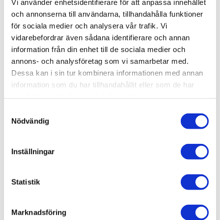
Vi använder enhetsidentifierare för att anpassa innehållet
Lagerstatus
Slutsåld
och annonserna till användarna, tillhandahålla funktioner
Artikelnr
EURO0024
för sociala medier och analysera vår trafik. Vi
vidarebefordrar även sådana identifierare och annan
information från din enhet till de sociala medier och
Allmänt
annons- och analysföretag som vi samarbetar med.
Dessa kan i sin tur kombinera informationen med annan
Omdömen
information som du har tillhandahållit eller som de har
samlat in när du har använt deras tjänster.
Produktens betyg
Baserat på 0 betyg.
S
Nödvändig
a
Du
m
t
Inställningar
y
c
k
Statistik
e
Bli den första att lämna ett omdöme.
s
Marknadsföring
v