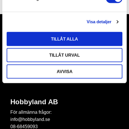
v
a
l
Visa detaljer
Nyhetsbrev
TILLÅT ALLA
TILLÅT URVAL
Prenumerera
AVVISA
Dina personuppgifter behandlas i enlighet med vår
integritetspolicy
.
Hobbyland AB
För allmänna frågor:
info@hobbyland.se
08-68459093