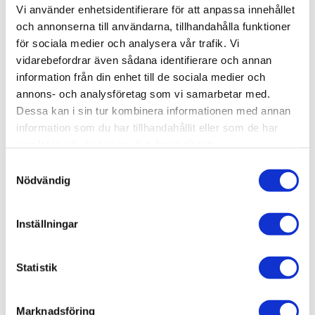
Lagerstatus
2 st i lager
Vi använder enhetsidentifierare för att anpassa innehållet
Artikelnr
AMIG7510
och annonserna till användarna, tillhandahålla funktioner
Leveranstid
skickas från oss inom 0-1 vardagar
för sociala medier och analysera vår trafik. Vi
vidarebefordrar även sådana identifierare och annan
information från din enhet till de sociala medier och
Allmänt
annons- och analysföretag som vi samarbetar med.
Dessa kan i sin tur kombinera informationen med annan
information som du har tillhandahållit eller som de har
samlat in när du har använt deras tjänster.
S
This set includes:
Nödvändig
a
m
A.MIG-3527 Marine Blue
t
Inställningar
A.MIG-3528 Sky Blue
y
A.MIG-3533 Raptor Shuttle Turquoise
c
k
Statistik
e
s
Omdömen
Marknadsföring