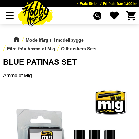
Frakt 59 kr
Fri frakt från 1.000 kr
Kundva
Favoriter
Meny
search
Modellfärg till modellbygge
Färg från Ammo of Mig
Oilbrushers Sets
BLUE PATINAS SET
Ammo of Mig