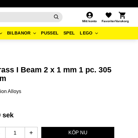
Kundvagn
Favoriter
Mitt konto
BILBANOR
PUSSEL
SPEL
LEGO
rass I Beam 2 x 1 mm 1 pc. 305
m
ion Alloys
9
sek
-
+