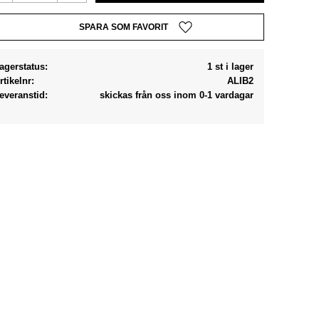
Lägg till i favoriter
agerstatus
1 st i lager
rtikelnr
ALIB2
everanstid
skickas från oss inom 0-1 vardagar