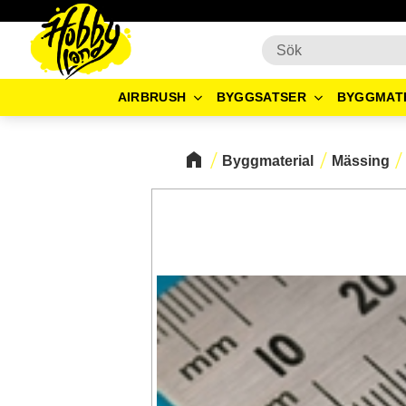
AIRBRUSH
BYGGSATSER
BYGGMAT
Byggmaterial
Mässing