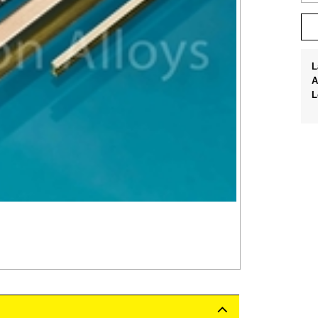
L
A
L