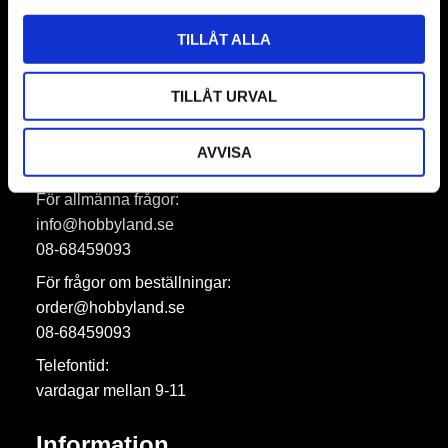
Prenumerera
TILLÅT ALLA
Dina personuppgifter behandlas i enlighet med vår
integritetspolicy
.
TILLÅT URVAL
AVVISA
Hobbyland AB
För allmänna frågor:
info@hobbyland.se
08-68459093
För frågor om beställningar:
order@hobbyland.se
08-68459093
Telefontid:
vardagar mellan 9-11
Information