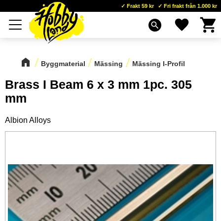
Frakt 59 kr
Fri frakt från 1.000 kr
Kundva
Favoriter
Meny
search
Byggmaterial
Mässing
Mässing I-Profil
Brass I Beam 6 x 3 mm 1pc. 305
mm
Albion Alloys