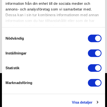
Lagerstatus
1 st i lager
information från din enhet till de sociala medier och
Artikelnr
ALIB6
annons- och analysföretag som vi samarbetar med.
Leveranstid
skickas från oss inom 0-1 vardagar
Dessa kan i sin tur kombinera informationen med annan
information som du har tillhandahållit eller som de har
samlat in när du har använt deras tjänster.
Allmänt
S
Nödvändig
a
m
t
Inställningar
y
Omdömen
c
k
Statistik
e
s
Marknadsföring
v
Nyhetsbrev
a
l
Visa detaljer