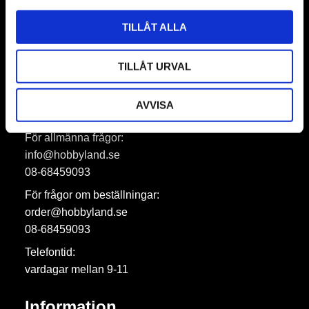
Prenumerera
TILLÅT ALLA
Dina personuppgifter behandlas i enlighet med vår
integritetspolicy
.
TILLÅT URVAL
AVVISA
Hobbyland AB
För allmänna frågor:
info@hobbyland.se
08-68459093
För frågor om beställningar:
order@hobbyland.se
08-68459093
Telefontid:
vardagar mellan 9-11
Information