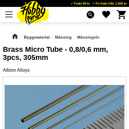
Frakt 59 kr
Fri frakt från 1.000 kr
Kundva
Favoriter
Meny
search
Byggmaterial
Mässing
Mässingrör
Brass Micro Tube - 0,8/0,6 mm,
3pcs, 305mm
Albion Alloys