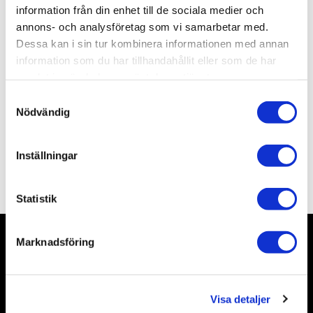
Lagerstatus
1 st i lager
information från din enhet till de sociala medier och
Artikelnr
ALMBT08
annons- och analysföretag som vi samarbetar med.
Leveranstid
skickas från oss inom 0-1 vardagar
Dessa kan i sin tur kombinera informationen med annan
information som du har tillhandahållit eller som de har
samlat in när du har använt deras tjänster.
Allmänt
S
Nödvändig
a
m
t
Inställningar
y
Omdömen
c
k
Statistik
e
s
Marknadsföring
v
Nyhetsbrev
a
l
Visa detaljer