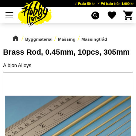
Frakt 59 kr
Fri frakt från 1.000 kr
Kundva
Favoriter
Meny
search
Byggmaterial
Mässing
Mässingtråd
Brass Rod, 0.45mm, 10pcs, 305mm
Albion Alloys