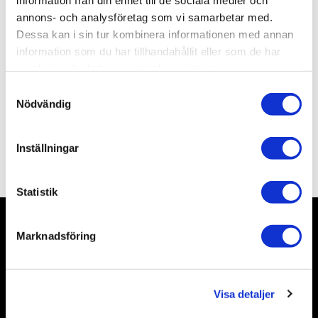
Artikelnr
ALBW045
annons- och analysföretag som vi samarbetar med.
Leveranstid
skickas från oss inom 0-1 vardagar
Dessa kan i sin tur kombinera informationen med annan
information som du har tillhandahållit eller som de har
Allmänt
samlat in när du har använt deras tjänster.
S
Nödvändig
a
m
t
Inställningar
Omdömen
y
c
k
Statistik
e
s
Marknadsföring
v
Nyhetsbrev
a
l
Visa detaljer
Prenumerera