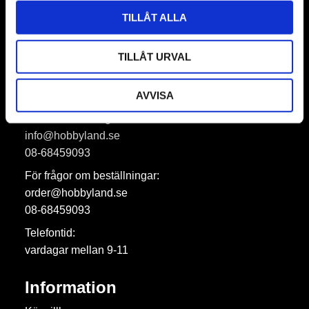
TILLÅT ALLA
Dina personuppgifter behandlas i enlighet med vår
integritetspolicy
.
TILLÅT URVAL
Hobbyland AB
AVVISA
För allmänna frågor:
info@hobbyland.se
08-68459093
För frågor om beställningar:
order@hobbyland.se
08-68459093
Telefontid:
vardagar mellan 9-11
Information