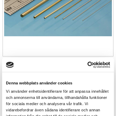
79
sek
-
+
Denna webbplats använder cookies
Vi använder enhetsidentifierare för att anpassa innehållet
och annonserna till användarna, tillhandahålla funktioner
Lägg till i favoriter
för sociala medier och analysera vår trafik. Vi
vidarebefordrar även sådana identifierare och annan
Lagerstatus
3 st i lager
information från din enhet till de sociala medier och