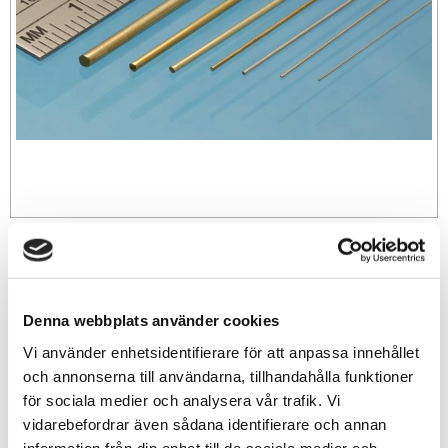
79
sek
-
+
Denna webbplats använder cookies
Vi använder enhetsidentifierare för att anpassa innehållet
och annonserna till användarna, tillhandahålla funktioner
Lägg till i favoriter
för sociala medier och analysera vår trafik. Vi
vidarebefordrar även sådana identifierare och annan
Lagerstatus
8 st i lager
information från din enhet till de sociala medier och