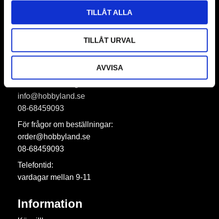
TILLÅT ALLA
Dina personuppgifter behandlas i enlighet med vår
integritetspolicy
.
TILLÅT URVAL
Hobbyland AB
AVVISA
För allmänna frågor:
info@hobbyland.se
08-68459093
För frågor om beställningar:
order@hobbyland.se
08-68459093
Telefontid:
vardagar mellan 9-11
Information