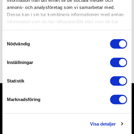
Artikelnr
ALBW08
annons- och analysföretag som vi samarbetar med.
Leveranstid
skickas från oss inom 0-1 vardagar
Dessa kan i sin tur kombinera informationen med annan
information som du har tillhandahållit eller som de har
Allmänt
samlat in när du har använt deras tjänster.
S
Nödvändig
a
m
t
Inställningar
Omdömen
y
c
k
Statistik
e
s
Marknadsföring
v
Nyhetsbrev
a
l
Visa detaljer
Prenumerera