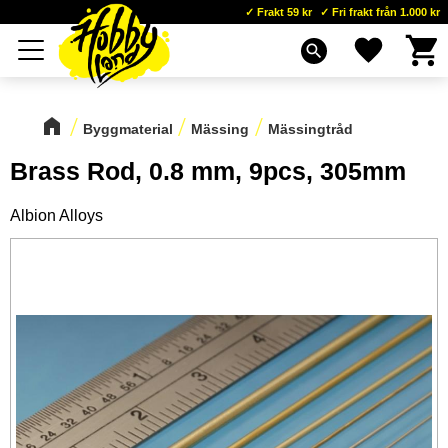
Frakt 59 kr
Fri frakt från 1.000 kr
Kundva
Favoriter
Meny
search
Byggmaterial
Mässing
Mässingtråd
Brass Rod, 0.8 mm, 9pcs, 305mm
Albion Alloys