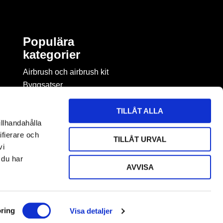
Populära
kategorier
Airbrush och airbrush kit
Byggsatser
Böcker & tidningar om
modellbygge
TILLÅT ALLA
Byggmaterial
illhandahålla
Figurspel
ifierare och
TILLÅT URVAL
LEGO
vi
 du har
AVVISA
ring
Visa detaljer