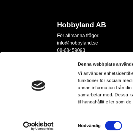
Hobbyland AB
För allmänna frågor:
info@hobbyland.se
08-68459093
För frågor om beställningar:
Denna webbplats använde
order@hobbyland.se
Vi använder enhetsidentifie
08-68459093
funktioner för sociala medi
Telefontid:
annan information från din
vardagar mellan 9-11
samarbetar med. Dessa kan
tillhandahållit eller som d
S
Nödvändig
a