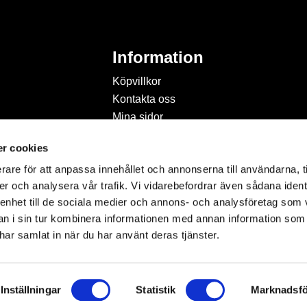
Information
Köpvillkor
Kontakta oss
Mina sidor
Om Hobbyland
r cookies
Personuppgiftspolicy och
cookies
rare för att anpassa innehållet och annonserna till användarna, t
Inspiration & Passion
er och analysera vår trafik. Vi vidarebefordrar även sådana ident
 enhet till de sociala medier och annons- och analysföretag som 
 i sin tur kombinera informationen med annan information som
e har samlat in när du har använt deras tjänster.
Inställningar
Statistik
Marknadsfö