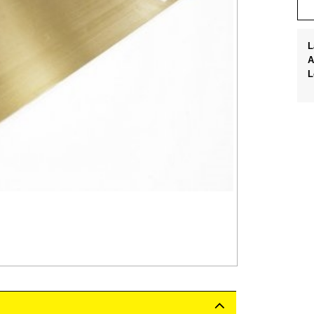
L
A
L