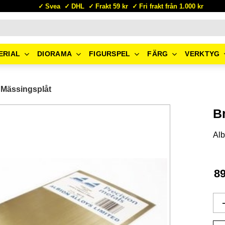
Svea
DHL
Frakt 59 kr
Fri frakt från 1.000 kr
ERIAL
DIORAMA
FIGURSPEL
FÄRG
VERKTYG
Mässingsplåt
B
Alb
8