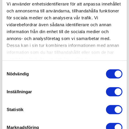
Lagerstatus
1 st i lager
Vi använder enhetsidentifierare för att anpassa innehållet
Artikelnr
AMIG7507
och annonserna till användarna, tillhandahålla funktioner
Leveranstid
skickas från oss inom 0-1 vardagar
för sociala medier och analysera vår trafik. Vi
vidarebefordrar även sådana identifierare och annan
information från din enhet till de sociala medier och
Allmänt
annons- och analysföretag som vi samarbetar med.
Dessa kan i sin tur kombinera informationen med annan
information som du har tillhandahållit eller som de har
samlat in när du har använt deras tjänster.
S
This set includes:
Nödvändig
a
m
A.MIG-3535 Gun Metal
t
Inställningar
A.MIG-3537 Aluminium
y
A.MIG-3539 Gold
c
k
Statistik
e
s
Omdömen
Marknadsföring