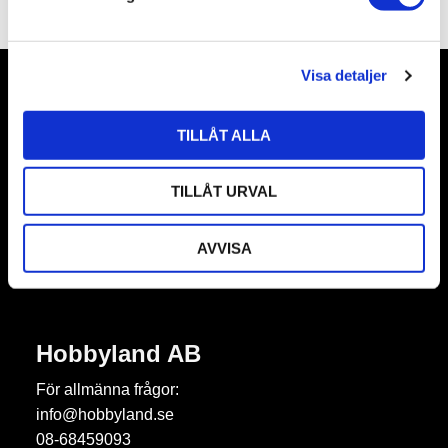
v
a
l
Visa detaljer
Nyhetsbrev
TILLÅT ALLA
TILLÅT URVAL
Prenumerera
AVVISA
Dina personuppgifter behandlas i enlighet med vår
integritetspolicy
.
Hobbyland AB
För allmänna frågor:
info@hobbyland.se
08-68459093