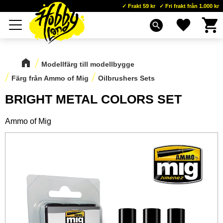
Frakt 59 kr
Fri frakt från 1.000 kr
Kundva
Favoriter
Meny
search
Modellfärg till modellbygge
Färg från Ammo of Mig
Oilbrushers Sets
BRIGHT METAL COLORS SET
Ammo of Mig