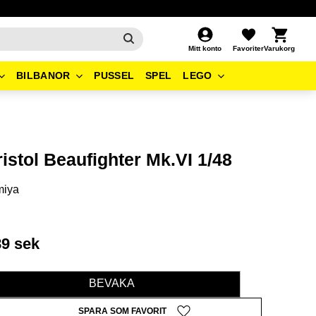
Kundvagn
Favoriter
Mitt konto
BILBANOR
PUSSEL
SPEL
LEGO
istol Beaufighter Mk.VI 1/48
miya
89
sek
BEVAKA