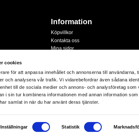
Information
Köpvillkor
Kontakta oss
Mina sidor
Om Hobbyland
r cookies
Personuppgiftspolicy och
cookies
rare för att anpassa innehållet och annonserna till användarna, t
Inspiration & Passion
er och analysera vår trafik. Vi vidarebefordrar även sådana ident
 enhet till de sociala medier och annons- och analysföretag som 
 i sin tur kombinera informationen med annan information som
e har samlat in när du har använt deras tjänster.
Inställningar
Statistik
Marknadsfö