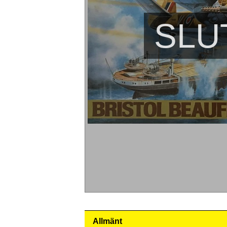
SLU
Allmänt