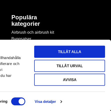
Populära
kategorier
Airbrush och airbrush kit
Byggsatser
Böcker & tidningar om
modellbygge
TILLÅT ALLA
Byggmaterial
illhandahålla
Figurspel
ifierare och
TILLÅT URVAL
LEGO
vi
 du har
AVVISA
ring
Visa detaljer