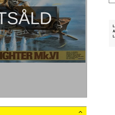
TSÅLD
L
A
L