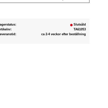
Lägg till i favoriter
agerstatus
Slutsåld
rtikelnr
TA61053
everanstid
ca 2-4 veckor efter beställning