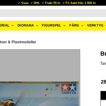
Svea
DHL
Frakt 59 kr
Fri frakt från 1.000 kr
ERIAL
DIORAMA
FIGURSPEL
FÄRG
VERKTYG
tser & Plastmodeller
Br
Ta
2