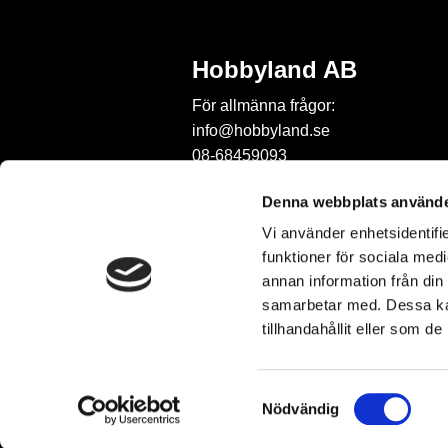
Hobbyland AB
För allmänna frågor:
info@hobbyland.se
08-68459093
För frågor om beställningar:
Denna webbplats använde
order@hobbyland.se
Vi använder enhetsidentifie
08-68459093
funktioner för sociala medi
Telefontid:
annan information från din
vardagar mellan 9-11
samarbetar med. Dessa kan
tillhandahållit eller som d
S
Nödvändig
a
m