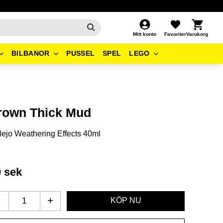
Kundvagn
Favoriter
Mitt konto
BILBANOR
PUSSEL
SPEL
LEGO
rown Thick Mud
lejo Weathering Effects 40ml
0
sek
-
+