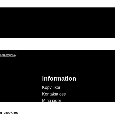
tegritetspolicy
.
Information
Köpvillkor
Kontakta oss
Mina sidor
Om Hobbyland
r cookies
Personuppgiftspolicy och