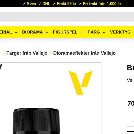
Svea
DHL
Frakt 59 kr
Fri frakt från 1.000 kr
ERIAL
DIORAMA
FIGURSPEL
FÄRG
VERKTYG
e
Färger från Vallejo
Dioramaeffekter från Vallejo
B
Val
7