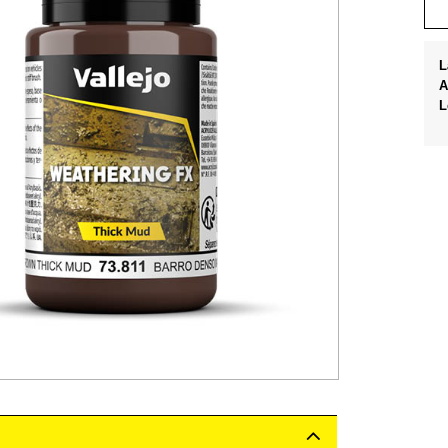
L
A
L