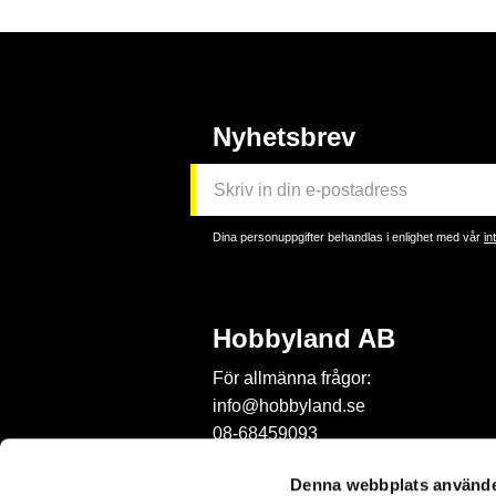
Nyhetsbrev
Dina personuppgifter behandlas i enlighet med vår
in
Hobbyland AB
För allmänna frågor:
info@hobbyland.se
08-68459093
För frågor om beställningar:
Denna webbplats använde