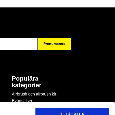
Prenumerera
Populära
kategorier
Airbrush och airbrush kit
Byggsatser
Böcker & tidningar om
modellbygge
TILLÅT ALLA