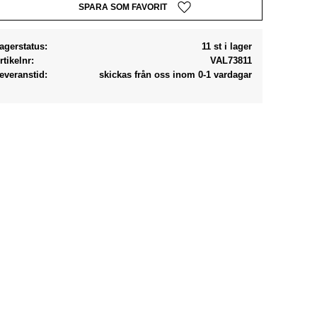
Lägg till i favoriter
agerstatus
11 st i lager
rtikelnr
VAL73811
everanstid
skickas från oss inom 0-1 vardagar