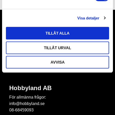
a
l
Visa detaljer
Nyhetsbrev
TILLÅT ALLA
TILLÅT URVAL
Prenumerera
AVVISA
Dina personuppgifter behandlas i enlighet med vår
integritetspolicy
.
Hobbyland AB
För allmänna frågor:
info@hobbyland.se
08-68459093