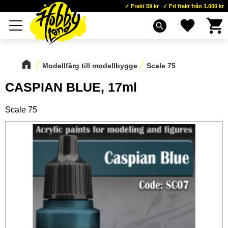
Frakt 59 kr
Fri frakt från 1.000 kr
Kundva
Favoriter
Meny
search
Modellfärg till modellbygge
Scale 75
CASPIAN BLUE, 17ml
Scale 75