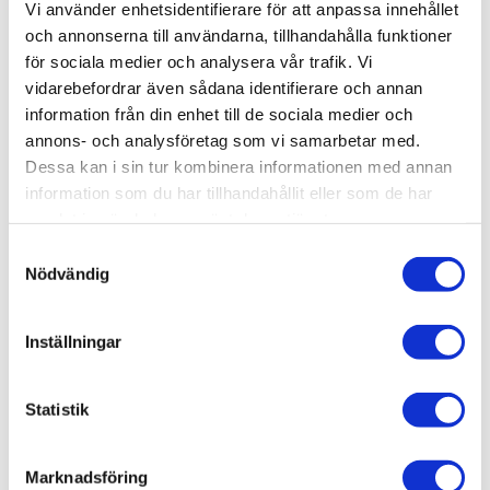
Vi använder enhetsidentifierare för att anpassa innehållet
-
+
och annonserna till användarna, tillhandahålla funktioner
för sociala medier och analysera vår trafik. Vi
vidarebefordrar även sådana identifierare och annan
Lägg till i favoriter
information från din enhet till de sociala medier och
annons- och analysföretag som vi samarbetar med.
Lagerstatus
7 st i lager
Artikelnr
SC007
Dessa kan i sin tur kombinera informationen med annan
Leveranstid
skickas från oss inom 0-1 vardagar
information som du har tillhandahållit eller som de har
samlat in när du har använt deras tjänster.
S
Allmänt
Nödvändig
a
Acrylfärg från Scale 75, innehåller 17 ml.
m
t
Inställningar
Burken kommer förseglad och behöver öppnas före
y
användning. Vi rekommenderar att använda ett häftstift
c
eller en grövre nål för att sticka hål.
k
Statistik
e
s
Omdömen
Marknadsföring
v