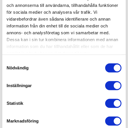
Artikelnr
ZV8067
och annonserna till användarna, tillhandahålla funktioner
Leveranstid
skickas från oss inom 3-5 vardagar
för sociala medier och analysera vår trafik. Vi
vidarebefordrar även sådana identifierare och annan
information från din enhet till de sociala medier och
Allmänt
annons- och analysföretag som vi samarbetar med.
Omdömen
Dessa kan i sin tur kombinera informationen med annan
information som du har tillhandahållit eller som de har
samlat in när du har använt deras tjänster.
Produktens betyg
Baserat på 0 betyg.
S
Du
Nödvändig
a
m
t
Inställningar
y
c
k
Statistik
Bli den första att lämna ett omdöme.
e
s
Marknadsföring
v