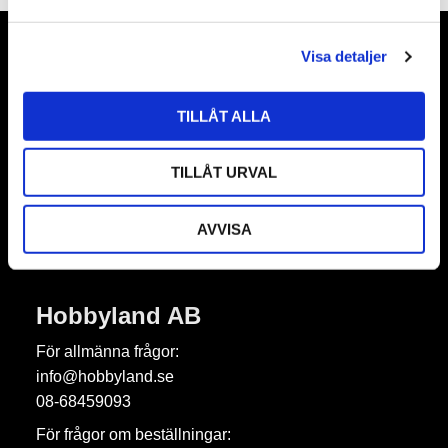
a
l
Visa detaljer
Nyhetsbrev
TILLÅT ALLA
TILLÅT URVAL
Prenumerera
Dina personuppgifter behandlas i enlighet med vår
integritetspolicy
.
AVVISA
Hobbyland AB
För allmänna frågor:
info@hobbyland.se
08-68459093
För frågor om beställningar: