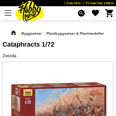
Frakt 59 kr
Fri frakt från 1.000 kr
Kundva
Favoriter
Meny
search
Byggsatser
Plastbyggsatser & Plastmodeller
Cataphracts 1/72
Zvezda