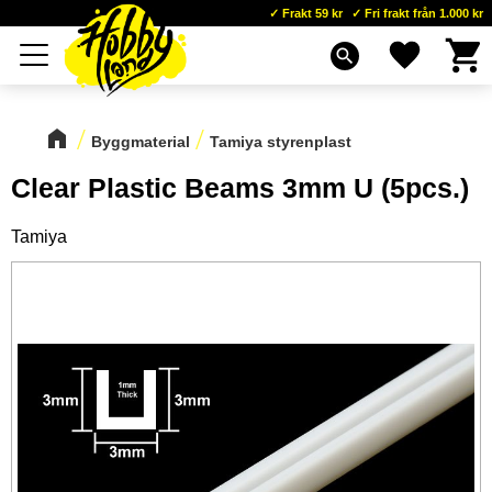
Frakt 59 kr
Fri frakt från 1.000 kr
Kundva
Favoriter
Meny
search
Byggmaterial
Tamiya styrenplast
Clear Plastic Beams 3mm U (5pcs.)
Tamiya