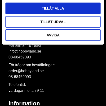
Prenumerera
TILLÅT ALLA
Dina personuppgifter behandlas i enlighet med vår
integritetspolicy
.
TILLÅT URVAL
AVVISA
Hobbyland AB
För allmänna frågor:
info@hobbyland.se
08-68459093
För frågor om beställningar:
order@hobbyland.se
08-68459093
Telefontid:
vardagar mellan 9-11
Information