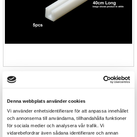
69
sek
-
+
Denna webbplats använder cookies
Vi använder enhetsidentifierare för att anpassa innehållet
och annonserna till användarna, tillhandahålla funktioner
Lägg till i favoriter
för sociala medier och analysera vår trafik. Vi
Lagerstatus
149 st i lager
vidarebefordrar även sådana identifierare och annan