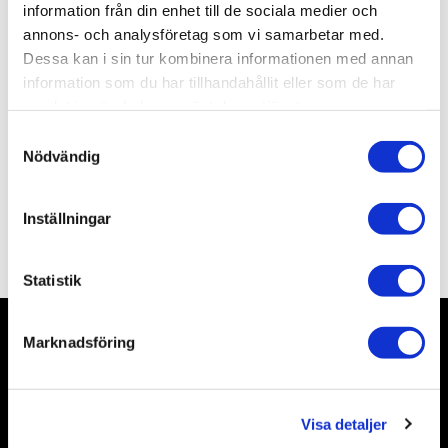
Artikelnr
TA70207
information från din enhet till de sociala medier och
Leveranstid
skickas från oss inom 3-5 vardagar
annons- och analysföretag som vi samarbetar med.
Dessa kan i sin tur kombinera informationen med annan
information som du har tillhandahållit eller som de har
Allmänt
samlat in när du har använt deras tjänster.
S
Nödvändig
a
m
t
Inställningar
y
Omdömen
c
k
Statistik
e
s
Marknadsföring
v
Nyhetsbrev
a
l
Visa detaljer