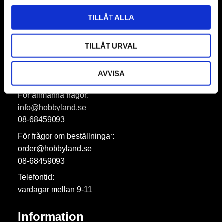
Prenumerera
TILLÅT ALLA
Dina personuppgifter behandlas i enlighet med vår
integritetspolicy
.
TILLÅT URVAL
AVVISA
Hobbyland AB
För allmänna frågor:
info@hobbyland.se
08-68459093
För frågor om beställningar:
order@hobbyland.se
08-68459093
Telefontid:
vardagar mellan 9-11
Information