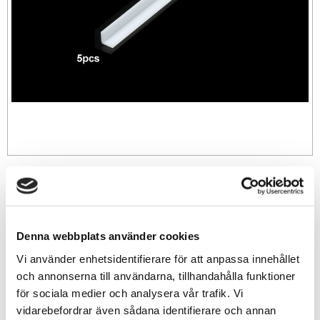
69
sek
-
+
Denna webbplats använder cookies
Vi använder enhetsidentifierare för att anpassa innehållet
och annonserna till användarna, tillhandahålla funktioner
Lägg till i favoriter
för sociala medier och analysera vår trafik. Vi
Lagerstatus
99 st i lager
vidarebefordrar även sådana identifierare och annan