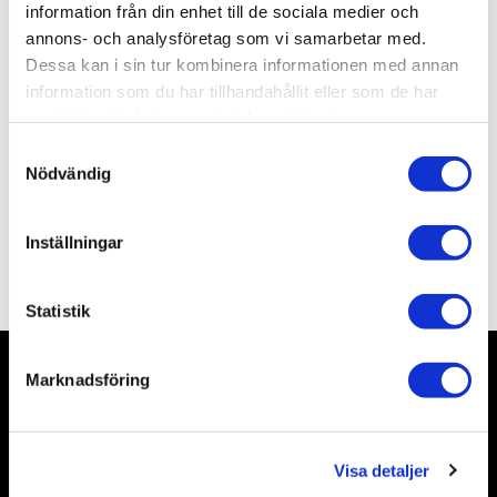
Artikelnr
TA70205
information från din enhet till de sociala medier och
Leveranstid
skickas från oss inom 3-5 vardagar
annons- och analysföretag som vi samarbetar med.
Dessa kan i sin tur kombinera informationen med annan
information som du har tillhandahållit eller som de har
Allmänt
samlat in när du har använt deras tjänster.
S
Nödvändig
a
m
t
Inställningar
y
Omdömen
c
k
Statistik
e
s
Marknadsföring
v
Nyhetsbrev
a
l
Visa detaljer