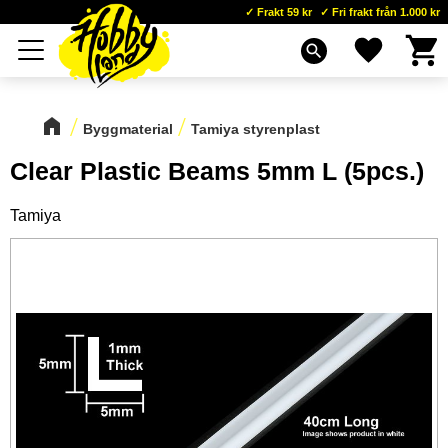
Frakt 59 kr
Fri frakt från 1.000 kr
Kundva
Favoriter
Meny
search
Byggmaterial
Tamiya styrenplast
Clear Plastic Beams 5mm L (5pcs.)
Tamiya