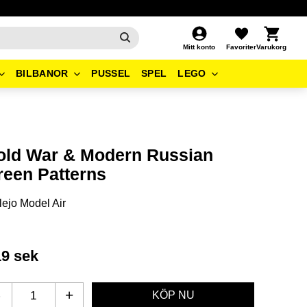
Kundvagn
Favoriter
Mitt konto
BILBANOR
PUSSEL
SPEL
LEGO
old War & Modern Russian
reen Patterns
lejo Model Air
19
sek
-
+