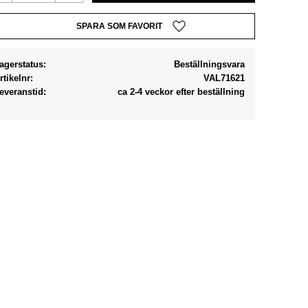
Lägg till i favoriter
agerstatus
Beställningsvara
rtikelnr
VAL71621
everanstid
ca 2-4 veckor efter beställning