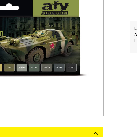
L
A
L