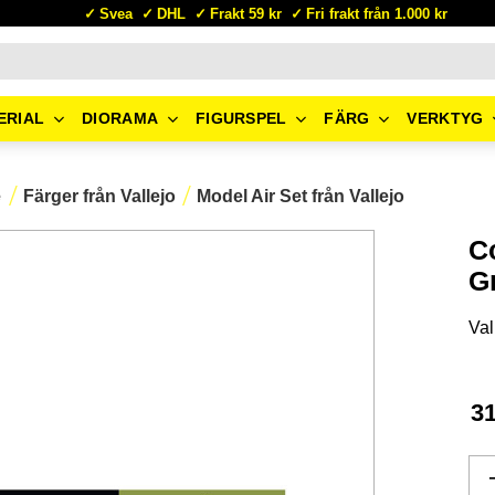
Svea
DHL
Frakt 59 kr
Fri frakt från 1.000 kr
ERIAL
DIORAMA
FIGURSPEL
FÄRG
VERKTYG
e
Färger från Vallejo
Model Air Set från Vallejo
C
G
Val
3