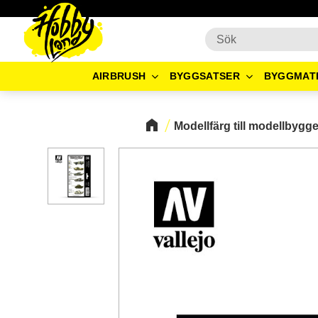
AIRBRUSH
BYGGSATSER
BYGGMAT
Modellfärg till modellbygg