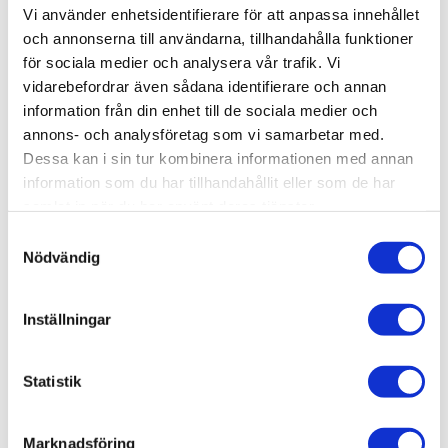
Vi använder enhetsidentifierare för att anpassa innehållet
och annonserna till användarna, tillhandahålla funktioner
-
+
för sociala medier och analysera vår trafik. Vi
vidarebefordrar även sådana identifierare och annan
information från din enhet till de sociala medier och
Lägg till i favoriter
annons- och analysföretag som vi samarbetar med.
Dessa kan i sin tur kombinera informationen med annan
Lagerstatus
1 st i lager
Artikelnr
VAL77090
information som du har tillhandahållit eller som de har
Leveranstid
skickas från oss inom 0-2 vardagar
samlat in när du har använt deras tjänster.
S
Nödvändig
a
Allmänt
m
t
Inställningar
y
c
k
Statistik
e
s
Omdömen
Marknadsföring