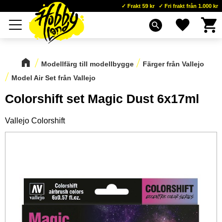
Frakt 59 kr
Fri frakt från 1.000 kr
Kundva
Favoriter
Meny
search
Modellfärg till modellbygge
Färger från Vallejo
Model Air Set från Vallejo
Colorshift set Magic Dust 6x17ml
Vallejo Colorshift