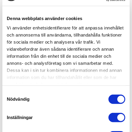
Lagerstatus
2 st i lager
Artikelnr
AMIG8456
Leveranstid
skickas från oss inom 0-1 vardagar
Denna webbplats använder cookies
Vi använder enhetsidentifierare för att anpassa innehållet
och annonserna till användarna, tillhandahålla funktioner
Allmänt
för sociala medier och analysera vår trafik. Vi
vidarebefordrar även sådana identifierare och annan
information från din enhet till de sociala medier och
annons- och analysföretag som vi samarbetar med.
Dessa kan i sin tur kombinera informationen med annan
information som du har tillhandahållit eller som de har
samlat in när du har använt deras tjänster.
Super realistic and high detailed paper laser cut
S
Common Sedge. 18 plants included. These plants are
Nödvändig
a
perfect to add a final touch of realism to your diorama,
m
vehicles or figures. The size makes them optimum for
t
Inställningar
scales 1:48, 1:35, and 1:32.
y
c
Super realistic and high detailed paper laser cut