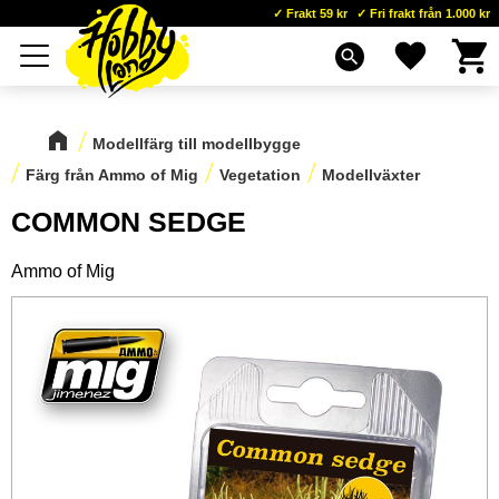
Frakt 59 kr
Fri frakt från 1.000 kr
Kundva
Favoriter
Meny
search
Modellfärg till modellbygge
Färg från Ammo of Mig
Vegetation
Modellväxter
COMMON SEDGE
Ammo of Mig