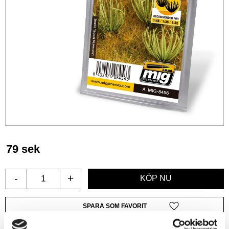
79
sek
-
+
Lägg till i favoriter