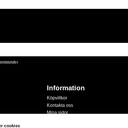
tegritetspolicy
.
Information
Köpvillkor
Kontakta oss
Mina sidor
Om Hobbyland
r cookies
Personuppgiftspolicy och