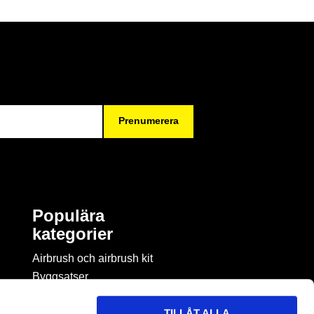
Prenumerera
Populära
kategorier
Airbrush och airbrush kit
Byggsatser
Böcker & tidningar om
modellbygge
TILLÅT ALLA