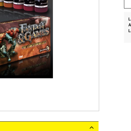
L
A
L