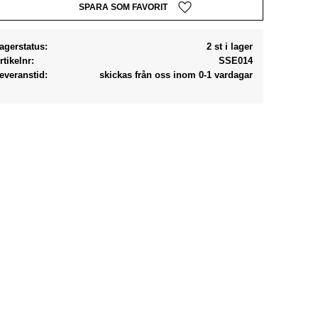
Lägg till i favoriter
agerstatus
2 st i lager
rtikelnr
SSE014
everanstid
skickas från oss inom 0-1 vardagar