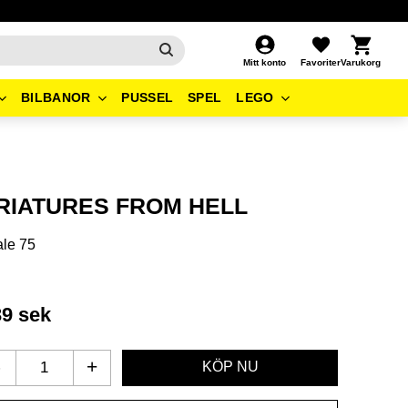
Kundvagn
Favoriter
Mitt konto
BILBANOR
PUSSEL
SPEL
LEGO
RIATURES FROM HELL
le 75
39
sek
-
+