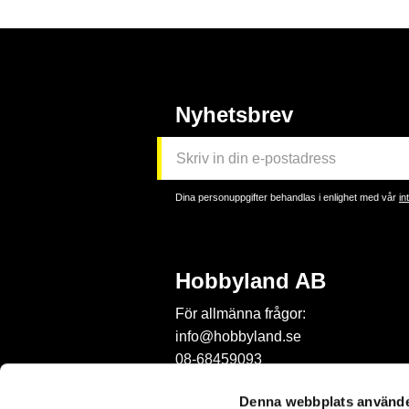
Nyhetsbrev
Dina personuppgifter behandlas i enlighet med vår
in
Hobbyland AB
För allmänna frågor:
info@hobbyland.se
08-68459093
För frågor om beställningar:
Denna webbplats använde