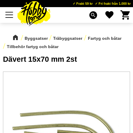
Frakt 59 kr
Fri frakt från 1.000 kr
Kundva
Favoriter
Meny
search
Byggsatser
Träbyggsatser
Fartyg och båtar
Tillbehör fartyg och båtar
Dävert 15x70 mm 2st