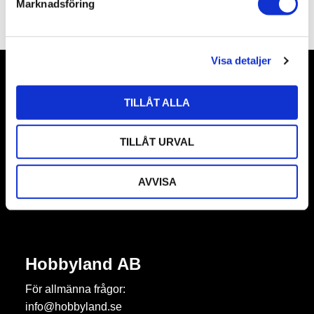
Marknadsföring
Omdömen
v
a
l
Visa detaljer
Nyhetsbrev
TILLÅT ALLA
TILLÅT URVAL
Prenumerera
AVVISA
Dina personuppgifter behandlas i enlighet med vår
integritetspolicy
.
Hobbyland AB
För allmänna frågor:
info@hobbyland.se