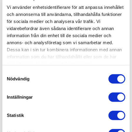
-
+
Vi använder enhetsidentifierare för att anpassa innehållet
och annonserna till användarna, tillhandahålla funktioner
för sociala medier och analysera vår trafik. Vi
Lägg till i favoriter
vidarebefordrar även sådana identifierare och annan
information från din enhet till de sociala medier och
Lagerstatus
68 st i lager
annons- och analysföretag som vi samarbetar med.
Artikelnr
BBLBF0118
Dessa kan i sin tur kombinera informationen med annan
Leveranstid
skickas från oss inom 3-5 vardagar
information som du har tillhandahållit eller som de har
samlat in när du har använt deras tjänster.
Allmänt
S
Nödvändig
a
m
t
Inställningar
y
c
k
Statistik
e
s